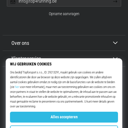
info@top4running.be
Opname aanvragen
Over ons
Klantenservice
Top4Running.be
Meer dan 16 jaar motiveren wij jou om te gaan lopen. Sneller. Met ons.
Elke dag.
Instagram
YouTube