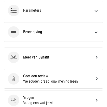
wendbaarheid
en
Parameters
richtingsveranderingen.
Hoe
voer
je
Beschrijving
deze
correct
uit,
waar…
Meer van Dynafit
Dynafit
6. 8. 2026
•
Geef een review
7 min. lezen
Geef een review
We zouden graag jouw mening lezen
Hardlopersknie:
Oorzaken,
Behandeling
Vragen
en
Vragen
Vraag ons wat je wil
Preventie