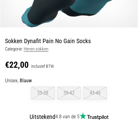
en
piepjestest:
Wat
zijn
ze
Sokken Dynafit Pain No Gain Socks
en
Categorie:
Heren sokken
hoe
voer
€22,00
je
inclusief BTW
ze
uit?
Unisex,
Blauw
In
35-38
39-42
43-46
de
praktijk
test
Uitstekend
4.8 van de 5
de
shuttle
run
snelheid,