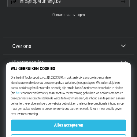
info@top4running.be
Opname aanvragen
Over ons
Klantenservice
Top4Running.be
Meer dan 16 jaar motiveren wij jou om te gaan lopen. Sneller. Met ons.
Elke dag.
Instagram
YouTube