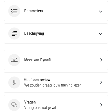
bent
of
Parameters
een
pro.
Wat
zijn
Beschrijving
de
meest…
5. 8. 2026
Meer van Dynafit
•
Dynafit
5 min. lezen
Plantar
Fasciitis:
Geef een review
Geef een review
Symptomen,
We zouden graag jouw mening lezen
Oorzaken
en
Vragen
Behandeling
Vragen
Vraag ons wat je wil
Ervaar