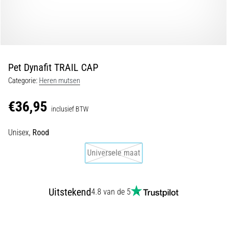
tijdens
en
na
het
hardlopen
Pet Dynafit TRAIL CAP
Knieklachten
Categorie:
Heren mutsen
treffen
elke
€36,95
hardloper
inclusief BTW
wel
eens
Unisex,
Rood
in
zijn
Universele maat
leven,
of
je
Uitstekend
4.8 van de 5
nu
een
amateur