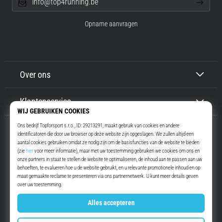
info@top4running.be
Opname aanvragen
Over ons
Klantenservice
Top4Running.be
Meer dan 16 jaar motiveren wij jou om te gaan lopen. Sneller. Met ons.
Elke dag.
Instagram
YouTube