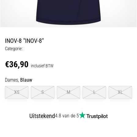
en
piepjestest:
Wat
zijn
ze
INOV-8 "INOV-8"
en
Categorie:
hoe
voer
€36,90
je
inclusief BTW
ze
uit?
Dames,
Blauw
In
XS
S
M
L
XL
de
praktijk
test
Uitstekend
4.8 van de 5
de
shuttle
run
snelheid,