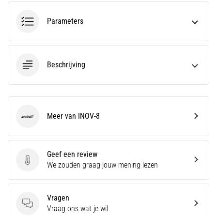
wendbaarheid
en
Parameters
richtingsveranderingen.
Hoe
voer
je
Beschrijving
deze
correct
uit,
waar…
Meer van INOV-8
INOV-8
6. 8. 2026
•
Geef een review
7 min. lezen
Geef een review
We zouden graag jouw mening lezen
Hardlopersknie:
Oorzaken,
Behandeling
Vragen
en
Vragen
Vraag ons wat je wil
Preventie