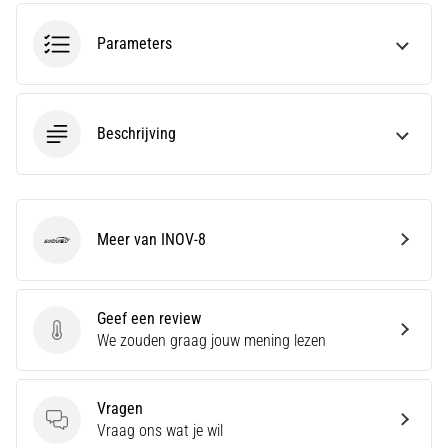
bent
of
Parameters
een
pro.
Wat
zijn
Beschrijving
de
meest…
5. 8. 2026
Meer van INOV-8
•
INOV-8
5 min. lezen
Plantar
Fasciitis:
Geef een review
Geef een review
Symptomen,
We zouden graag jouw mening lezen
Oorzaken
en
Vragen
Behandeling
Vragen
Vraag ons wat je wil
Ervaar