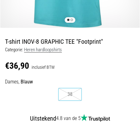
tijdens
en
na
het
hardlopen
T-shirt INOV-8 GRAPHIC TEE "Footprint"
Knieklachten
Categorie:
Heren hardloopshirts
treffen
elke
€36,90
hardloper
inclusief BTW
wel
eens
Dames,
Blauw
in
zijn
38
leven,
of
je
Uitstekend
4.8 van de 5
nu
een
amateur