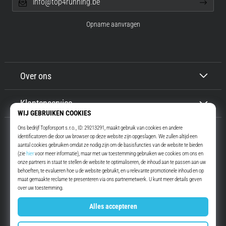
info@top4running.be
Opname aanvragen
Over ons
Klantenservice
Top4Running.be
Meer dan 16 jaar motiveren wij jou om te gaan lopen. Sneller. Met ons.
Elke dag.
Instagram
YouTube