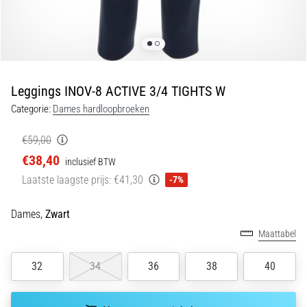
en
piepjestest:
Wat
zijn
ze
Leggings INOV-8 ACTIVE 3/4 TIGHTS W
en
Categorie:
Dames hardloopbroeken
hoe
voer
€59,00
je
€38,40
ze
inclusief BTW
uit?
Laatste laagste prijs:
€41,30
-7%
In
Dames,
Zwart
de
praktijk
Maattabel
test
de
32
34
36
38
40
shuttle
run
snelheid,