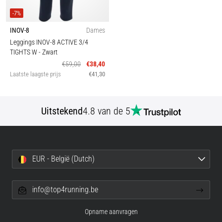
-7%
INOV-8
Dames
Leggings INOV-8 ACTIVE 3/4
TIGHTS W
- Zwart
€59,00
€38,40
Laatste laagste prijs
€41,30
Uitstekend
4.8 van de 5
EUR - België (Dutch)
info@top4running.be
Opname aanvragen