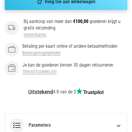
Voeg toe aan winkelwagen
wendbaarheid
en
richtingsveranderingen.
Bij aankoop van meer dan
€100,00
goederen krijgt u
Hoe
gratis verzending
voer
Verzendopties
je
deze
Betaling per kaart online of andere betaalmethoden
correct
Betalingsmogelijkheden
uit,
waar…
Je kan de goederen binnen 30 dagen retourneren
TERUGSTUURBELEID
6. 8. 2026
•
Uitstekend
4.8 van de 5
7 min. lezen
Hardlopersknie:
Oorzaken,
Behandeling
en
Parameters
Preventie