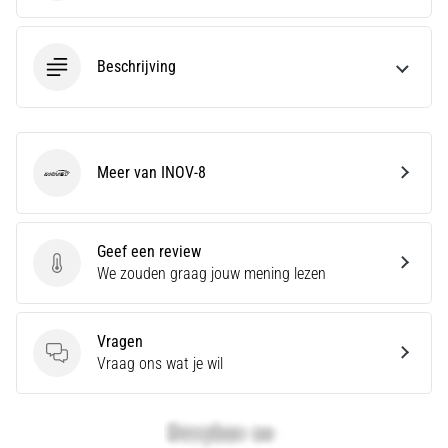
Hardlopersknie,
ook
Beschrijving
wel
bekend
als
het
iliotibiale
Meer van INOV-8
INOV-8
bandsyndroom
(ITBS),
is
een
Geef een review
Geef een review
zeer
We zouden graag jouw mening lezen
veelvoorkomend
gezondheidsprobleem…
Vragen
Vragen
Vraag ons wat je wil
Toon
alle
artikelen