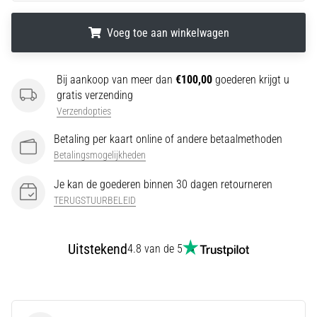
wendbaarheid
en
Voeg toe aan winkelwagen
richtingsveranderingen.
Hoe
.
.
.
voer
Bij aankoop van meer dan
€100,00
goederen krijgt u
je
gratis verzending
deze
Verzendopties
correct
uit,
Betaling per kaart online of andere betaalmethoden
waar…
Betalingsmogelijkheden
Je kan de goederen binnen 30 dagen retourneren
6. 8. 2026
TERUGSTUURBELEID
•
7 min. lezen
Uitstekend
Hardlopersknie:
4.8 van de 5
Oorzaken,
Behandeling
en
Preventie