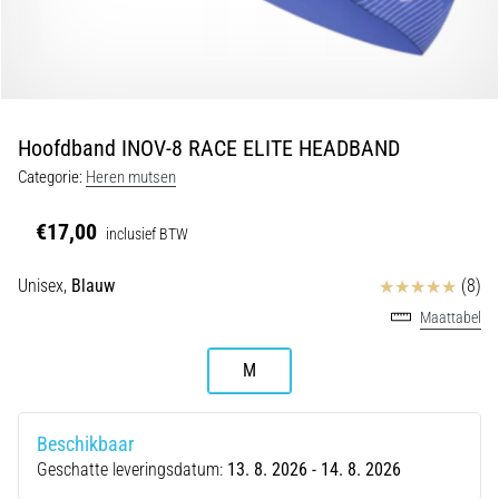
en
piepjestest:
Wat
zijn
ze
Hoofdband INOV-8 RACE ELITE HEADBAND
en
Categorie:
Heren mutsen
hoe
voer
€17,00
je
inclusief BTW
ze
Beoordelingen
Unisex,
Blauw
(8)
uit?
Maattabel
In
de
M
praktijk
test
de
Beschikbaar
shuttle
Geschatte leveringsdatum:
13. 8. 2026 - 14. 8. 2026
run
snelheid,