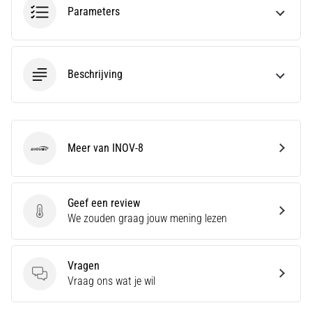
Parameters
Hardlopersknie,
ook
wel
bekend
Beschrijving
als
het
iliotibiale
bandsyndroom
(ITBS),
Meer van INOV-8
INOV-8
is
een
zeer
Geef een review
veelvoorkomend
Geef een review
We zouden graag jouw mening lezen
gezondheidsprobleem…
Vragen
Toon
Vragen
Vraag ons wat je wil
alle
artikelen