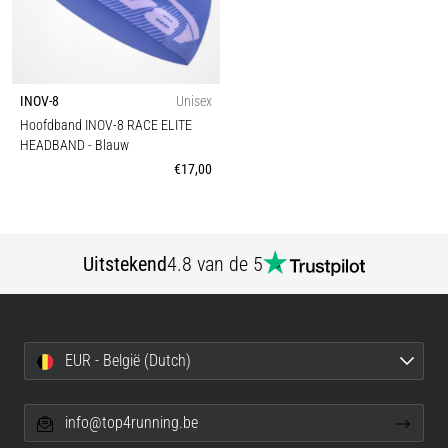
INOV-8
Unisex
Hoofdband INOV-8 RACE ELITE
HEADBAND
- Blauw
€17,00
Uitstekend
4.8 van de 5
EUR - België (Dutch)
info@top4running.be