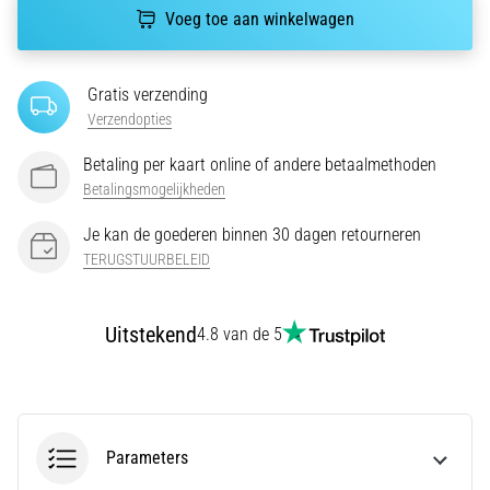
Voeg toe aan winkelwagen
6. 8. 2026
•
7 min. lezen
Gratis verzending
Hardloopschoenen
Verzendopties
met
meer
Betaling per kaart online of andere betaalmethoden
demping
Betalingsmogelijkheden
Wat
Je kan de goederen binnen 30 dagen retourneren
zijn
TERUGSTUURBELEID
de
TOP-
modellen
Uitstekend
4.8 van de 5
van
hardloopschoenen
met
meer
demping?
Parameters
Ontdek
schoenen