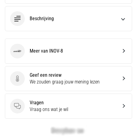
met
demping
voor
Beschrijving
op
de
weg
en
Meer van INOV-8
trails
INOV-8
en…
Geef een review
Toon
Geef een review
We zouden graag jouw mening lezen
alle
artikelen
Vragen
Vragen
Vraag ons wat je wil