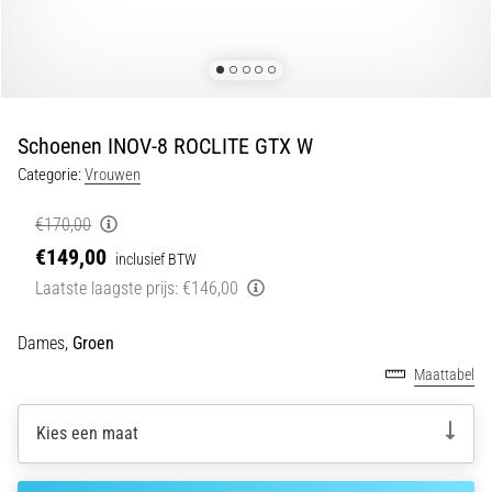
Oorzaken,
Behandeling
en
Preventie
Hardlopersknie,
Schoenen INOV-8 ROCLITE GTX W
ook
Categorie:
Vrouwen
wel
bekend
€170,00
als
€149,00
het
inclusief BTW
iliotibiale
Laatste laagste prijs:
€146,00
bandsyndroom
(ITBS),
Dames,
Groen
is
Maattabel
een
zeer
veelvoorkomend
Kies een maat
gezondheidsprobleem…