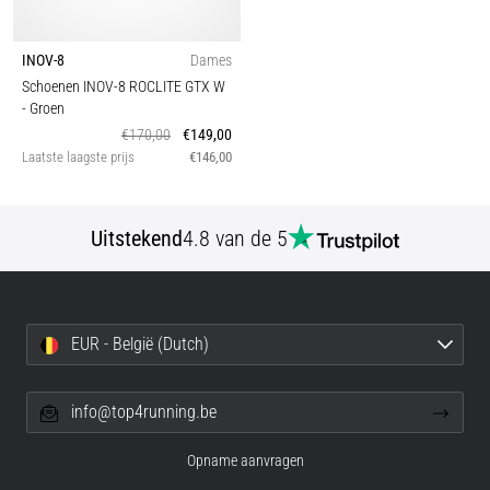
INOV-8
Dames
Schoenen INOV-8 ROCLITE GTX W
- Groen
€170,00
€149,00
Laatste laagste prijs
€146,00
Uitstekend
4.8 van de 5
EUR - België (Dutch)
info@top4running.be
Opname aanvragen