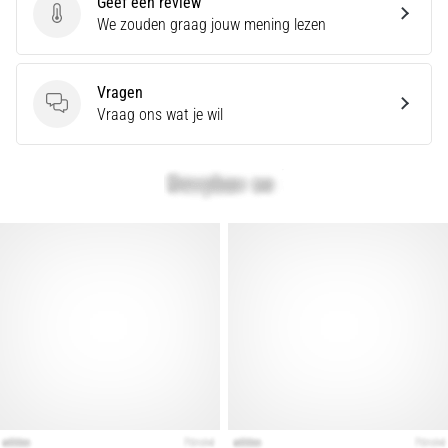
zegt
Geef een review
dat
Geef een review
We zouden graag jouw mening lezen
koolhydraatsupercompensatie
de
uithoudingsprestaties
Vragen
verbetert.
Vragen
Vraag ons wat je wil
Is
dat
echt
zo?
Ontdek
wat…
Toon
alle
artikelen