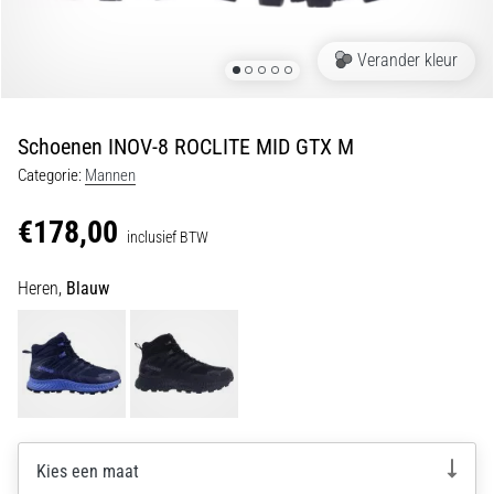
•
5 min. lezen
Verander kleur
Plantar
Fasciitis:
Symptomen,
Schoenen INOV-8 ROCLITE MID GTX M
Oorzaken
en
Categorie:
Mannen
Behandeling
€178,00
Ervaar
inclusief BTW
je
een
Heren,
Blauw
scherpe
hielpijn
tijdens
of
na
het
hardlopen?
Kies een maat
Een