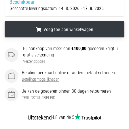
Beschikbaar
wendbaarheid
Geschatte leveringsdatum:
14. 8. 2026 - 17. 8. 2026
en
richtingsveranderingen.
Hoe
Voeg toe aan winkelwagen
voer
je
deze
.
.
.
Bij aankoop van meer dan
€100,00
goederen krijgt u
correct
gratis verzending
uit,
Verzendopties
waar…
Betaling per kaart online of andere betaalmethoden
Betalingsmogelijkheden
6. 8. 2026
•
Je kan de goederen binnen 30 dagen retourneren
7 min. lezen
TERUGSTUURBELEID
Hardlopersknie:
Oorzaken,
Behandeling
Uitstekend
4.8 van de 5
en
Preventie