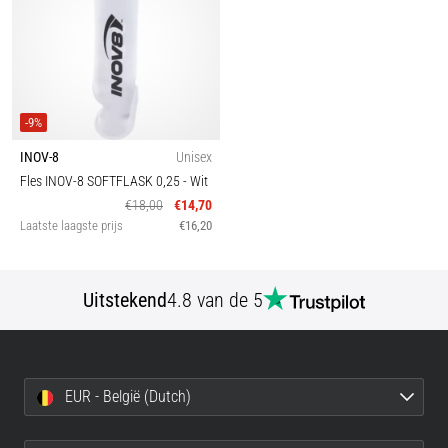
-9%
INOV-8
Unisex
Fles INOV-8 SOFTFLASK 0,25
- Wit
€18,00
€14,70
Laatste laagste prijs
€16,20
Uitstekend
4.8 van de 5
EUR - België (Dutch)