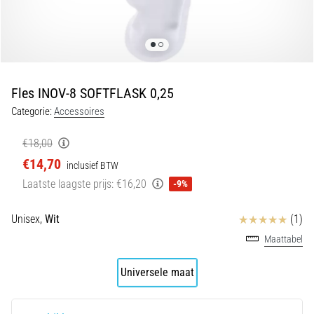
en
piepjestest:
Wat
zijn
ze
Fles INOV-8 SOFTFLASK 0,25
en
Categorie:
Accessoires
hoe
voer
€18,00
je
€14,70
ze
inclusief BTW
uit?
Laatste laagste prijs:
€16,20
-9%
In
Beoordelingen
Unisex,
Wit
(1)
de
praktijk
Maattabel
test
de
Universele maat
shuttle
run
snelheid,