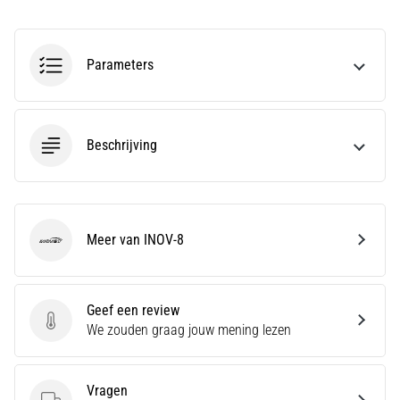
Hardlopersknie,
ook
Parameters
wel
bekend
als
het
Beschrijving
iliotibiale
bandsyndroom
(ITBS),
is
een
Meer van INOV-8
zeer
INOV-8
veelvoorkomend
gezondheidsprobleem…
Geef een review
Geef een review
We zouden graag jouw mening lezen
Toon
alle
artikelen
Vragen