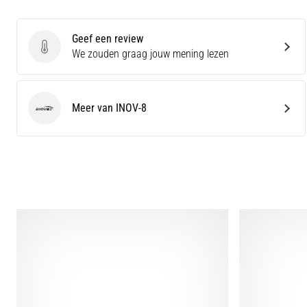
Geef een review
Geef een review
We zouden graag jouw mening lezen
Meer van INOV-8
INOV-8