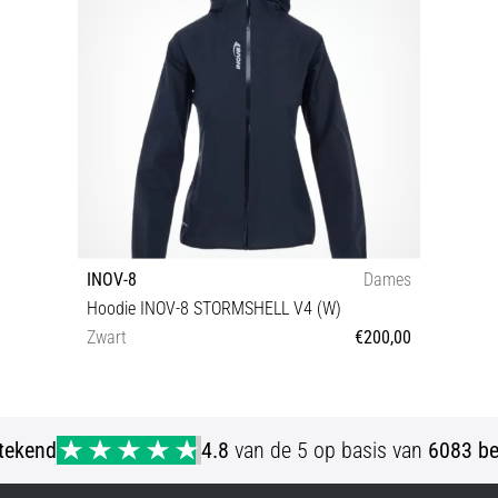
INOV-8
Dames
Hoodie INOV-8 STORMSHELL V4 (W)
Zwart
€200,00
32 34 36 38 40
stekend
4.8
van de 5 op basis van
6083 be