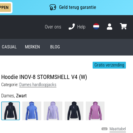
Geld terug garantie
PPEN
Over ons
Help
Gebruiker
winkel
CASUAL
MERKEN
BLOG
Gratis verzending
Hoodie INOV-8 STORMSHELL V4 (W)
Categorie:
Dames hardloopjacks
Dames,
Zwart
Maattabel