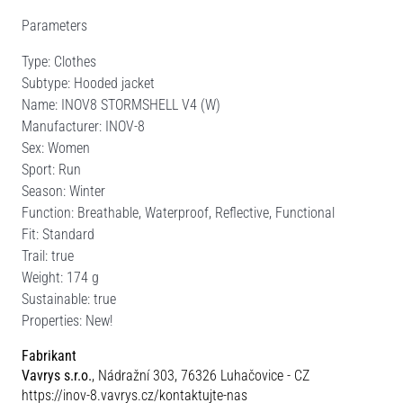
Parameters
Type: Clothes
Subtype: Hooded jacket
Name: INOV8 STORMSHELL V4 (W)
Manufacturer: INOV-8
Sex: Women
Sport: Run
Season: Winter
Function: Breathable, Waterproof, Reflective, Functional
Fit: Standard
Trail: true
Weight: 174 g
Sustainable: true
Properties: New!
Fabrikant
Vavrys s.r.o.
, Nádražní 303, 76326 Luhačovice - CZ
https://inov-8.vavrys.cz/kontaktujte-nas