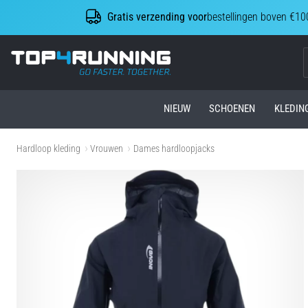
Gratis verzending voor
bestellingen boven €10
Top4Running.be
NIEUW
SCHOENEN
KLEDIN
Hardloop kleding
Vrouwen
Dames hardloopjacks