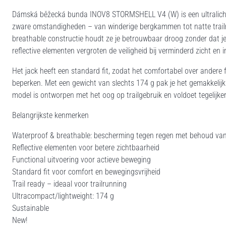
Dámská běžecká bunda INOV8 STORMSHELL V4 (W) is een ultralichte
zware omstandigheden – van winderige bergkammen tot natte trail
breathable constructie houdt ze je betrouwbaar droog zonder dat je 
reflective elementen vergroten de veiligheid bij verminderd zicht en 
Het jack heeft een standard fit, zodat het comfortabel over andere
beperken. Met een gewicht van slechts 174 g pak je het gemakkelijk i
model is ontworpen met het oog op trailgebruik en voldoet tegelijke
Belangrijkste kenmerken
Waterproof & breathable: bescherming tegen regen met behoud v
Reflective elementen voor betere zichtbaarheid
Functional uitvoering voor actieve beweging
Standard fit voor comfort en bewegingsvrijheid
Trail ready – ideaal voor trailrunning
Ultracompact/lightweight: 174 g
Sustainable
New!