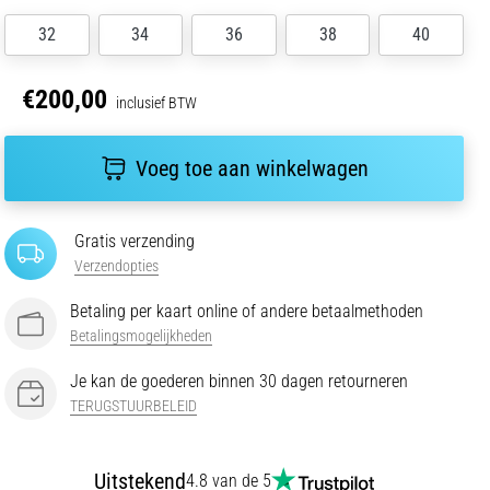
32
34
36
38
40
€200,00
inclusief BTW
Voeg toe aan winkelwagen
Gratis verzending
Verzendopties
Betaling per kaart online of andere betaalmethoden
Betalingsmogelijkheden
Je kan de goederen binnen 30 dagen retourneren
TERUGSTUURBELEID
Uitstekend
4.8 van de 5