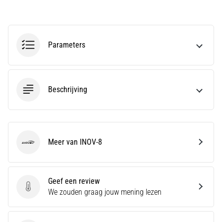
je
een
scherpe
hielpijn
Parameters
tijdens
of
na
het
Beschrijving
hardlopen?
Een
van
de
meest
Meer van INOV-8
INOV-8
voorkomende
oorzaken
is
Geef een review
fasciitis…
Geef een review
We zouden graag jouw mening lezen
Toon