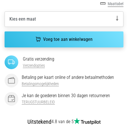
bent
Maattabel
of
een
Kies een maat
pro.
Wat
zijn
Voeg toe aan winkelwagen
de
meest…
Gratis verzending
5. 8. 2026
Verzendopties
•
5 min. lezen
Betaling per kaart online of andere betaalmethoden
Plantar
Betalingsmogelijkheden
Fasciitis:
Je kan de goederen binnen 30 dagen retourneren
Symptomen,
TERUGSTUURBELEID
Oorzaken
en
Behandeling
Uitstekend
4.8 van de 5
Ervaar