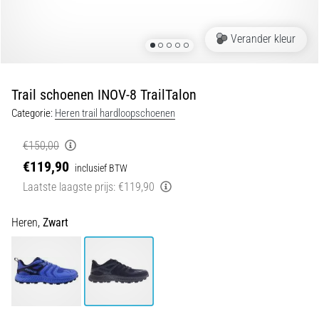
tijdens
en
Verander kleur
na
het
hardlopen
Trail schoenen INOV-8 TrailTalon
Knieklachten
Categorie:
Heren trail hardloopschoenen
treffen
elke
€150,00
hardloper
€119,90
wel
inclusief BTW
eens
Laatste laagste prijs:
€119,90
in
zijn
Heren,
Zwart
leven,
of
je
nu
een
amateur