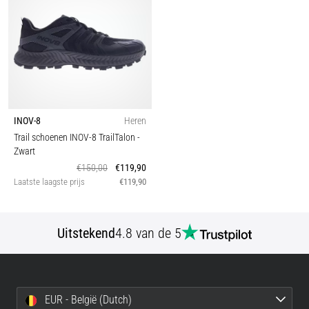
INOV-8
Heren
Trail schoenen INOV-8 TrailTalon
-
Zwart
€150,00
€119,90
Laatste laagste prijs
€119,90
Uitstekend
4.8 van de 5
EUR - België (Dutch)