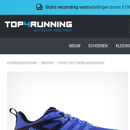
Gratis verzending voor
bestellingen boven €10
Top4Running.be
NIEUW
SCHOENEN
KLEDIN
Hardloopschoenen
Mannen
Heren trail hardloopschoenen