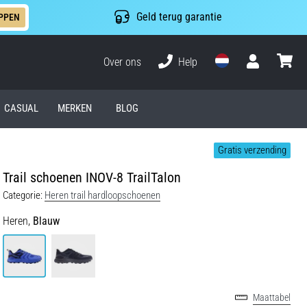
Geld terug garantie
PPEN
Over ons
Help
Gebruiker
winkel
CASUAL
MERKEN
BLOG
Gratis verzending
Trail schoenen INOV-8 TrailTalon
Categorie:
Heren trail hardloopschoenen
Heren,
Blauw
Maattabel