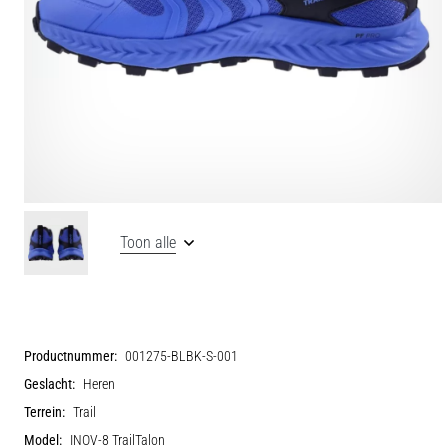
Toon alle
Productnummer:
001275-BLBK-S-001
Geslacht:
Heren
Terrein:
Trail
Model:
INOV-8 TrailTalon