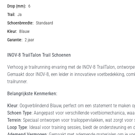
Drop (mm):
6
Trail:
Ja
Schoenbreedte:
Standaard
Kleur:
Blauw
Garantie:
2 jaar
INOV-8 TrailTalon Trail Schoenen
Verhoog je trailrunning ervaring met de INOV-8 TrailTalon, ontworpe
Gemaakt door INOV-8, een leider in innovatieve voetbedekking, combi
trailrunner.
Belangrijkste Kenmerken:
Kleur
: Oogverblindend Blauw, perfect om een statement te maken o
Schoen Type
: Aangepast voor verschillende voetbiomechanica, waa
Terrein
: Speciaal ontworpen voor trailoppervlakken, wat zorgt voor su
Loop Type
: Ideaal voor training sessies, biedt de ondersteuning e
Ademend Vermogen
: Gemaakt met ademende materialen om je voet