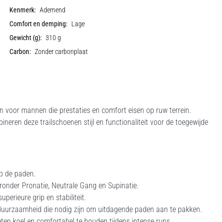
Kenmerk:
Ademend
Comfort en demping:
Lage
Gewicht (g):
310 g
Carbon:
Zonder carbonplaat
n voor mannen die prestaties en comfort eisen op ruw terrein.
neren deze trailschoenen stijl en functionaliteit voor de toegewijde
p de paden.
ronder Pronatie, Neutrale Gang en Supinatie.
perieure grip en stabiliteit.
n duurzaamheid die nodig zijn om uitdagende paden aan te pakken.
en koel en comfortabel te houden tijdens intense runs.