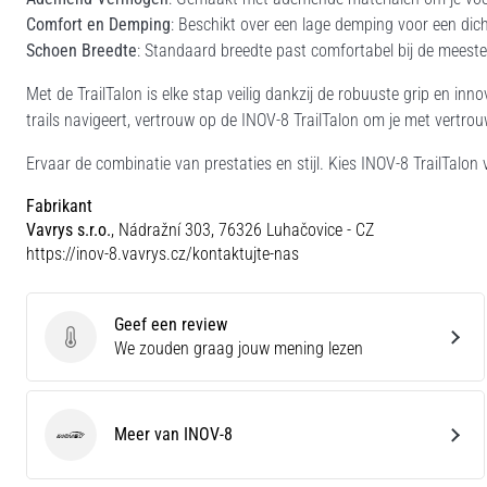
Comfort en Demping
: Beschikt over een lage demping voor een dicht
Schoen Breedte
: Standaard breedte past comfortabel bij de meest
Met de TrailTalon is elke stap veilig dankzij de robuuste grip en in
trails navigeert, vertrouw op de INOV-8 TrailTalon om je met vertro
Ervaar de combinatie van prestaties en stijl. Kies INOV-8 TrailTalon
Fabrikant
Vavrys s.r.o.
, Nádražní 303, 76326 Luhačovice - CZ
https://inov-8.vavrys.cz/kontaktujte-nas
Geef een review
Geef een review
We zouden graag jouw mening lezen
Meer van INOV-8
INOV-8