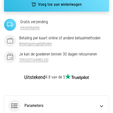
van
Voeg toe aan winkelwagen
de
meest
voorkomende
Gratis verzending
oorzaken
Verzendopties
is
fasciitis…
Betaling per kaart online of andere betaalmethoden
Betalingsmogelijkheden
5. 8. 2026
Je kan de goederen binnen 30 dagen retourneren
•
TERUGSTUURBELEID
7 min. lezen
Koolhydraatsupercompensatie:
Hoe
Uitstekend
4.8 van de 5
Beïnvloedt
Het
Je
Hardloopprestaties?
Parameters
Men