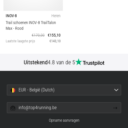
INOV-8
Heren
Trail schoenen INOV-8 TrailTalon
Max
- Rood
€170,00
€155,10
Laatste laagste prijs
€143,10
Uitstekend
4.8 van de 5
EUR - België (Dutch)
info@top4running.be
Opname aanvragen