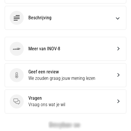
zegt
dat
koolhydraatsupercompensatie
Beschrijving
de
uithoudingsprestaties
verbetert.
Is
dat
Meer van INOV-8
INOV-8
echt
zo?
Ontdek
wat…
Geef een review
Geef een review
We zouden graag jouw mening lezen
Toon
alle
Vragen
Vragen
Vraag ons wat je wil
artikelen