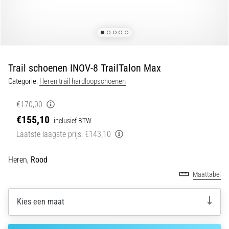
•
5 min. lezen
Plantar
Fasciitis:
Symptomen,
Trail schoenen INOV-8 TrailTalon Max
Oorzaken
en
Categorie:
Heren trail hardloopschoenen
Behandeling
€170,00
Ervaar
€155,10
inclusief BTW
je
een
Laatste laagste prijs:
€143,10
scherpe
hielpijn
Heren,
Rood
tijdens
Maattabel
of
na
het
Kies een maat
hardlopen?
Een