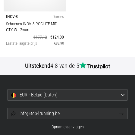
INOV-8
Dames
Schoenen INOV-8 ROCLITE MID
GTX W
- Zwart
€177,12
€124,00
Laatste laagste prijs
€88,90
Uitstekend
4.8 van de 5
EUR - België (Dutch)
info@top4running.be
Opname aanvragen