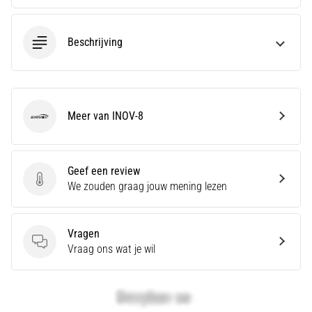
je
een
Beschrijving
scherpe
hielpijn
tijdens
of
na
Meer van INOV-8
het
INOV-8
hardlopen?
Een
van
Geef een review
de
Geef een review
We zouden graag jouw mening lezen
meest
voorkomende
oorzaken
Vragen
is
Vragen
Vraag ons wat je wil
fasciitis…
Toon