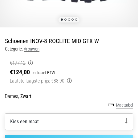
tijdens
en
na
het
hardlopen
Schoenen INOV-8 ROCLITE MID GTX W
Knieklachten
Categorie:
Vrouwen
treffen
elke
€177,12
hardloper
€124,00
wel
inclusief BTW
eens
Laatste laagste prijs:
€88,90
in
zijn
Dames,
Zwart
leven,
Maattabel
of
je
nu
Kies een maat
een
amateur