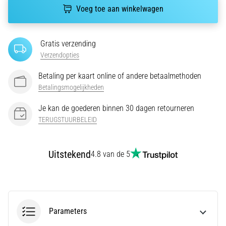
bent
Voeg toe aan winkelwagen
of
een
pro.
Gratis verzending
Wat
Verzendopties
zijn
de
Betaling per kaart online of andere betaalmethoden
meest…
Betalingsmogelijkheden
Je kan de goederen binnen 30 dagen retourneren
5. 8. 2026
TERUGSTUURBELEID
•
5 min. lezen
Plantar
Uitstekend
4.8 van de 5
Fasciitis:
Symptomen,
Oorzaken
en
Behandeling
Parameters
Ervaar