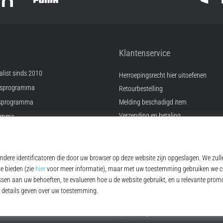
Klantenservice
list sinds 2010
Herroepingsrecht hier uitoefenen
psprogramma
Retourbestelling
sprogramma
Melding beschadigd item
Verzending en betaling
ramma
Vind de juiste maat
Kontakt
ingen
FAQ
Privacybeleid
© 2010 – 2026
Top4Running.be