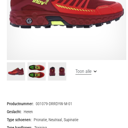
Toon alle
Productnummer:
001079-DRRDYW-M-01
Geslacht:
Heren
Type schoenen:
Pronatie, Neutraal, Supinatie
Type hardlopen:
Training