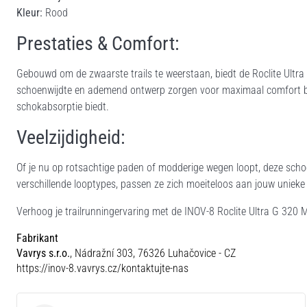
Kleur:
Rood
Prestaties & Comfort:
Gebouwd om de zwaarste trails te weerstaan, biedt de Roclite Ult
schoenwijdte en ademend ontwerp zorgen voor maximaal comfort bij 
schokabsorptie biedt.
Veelzijdigheid:
Of je nu op rotsachtige paden of modderige wegen loopt, deze schoen
verschillende looptypes, passen ze zich moeiteloos aan jouw unieke 
Verhoog je trailrunningervaring met de INOV-8 Roclite Ultra G 320
Fabrikant
Vavrys s.r.o.
, Nádražní 303, 76326 Luhačovice - CZ
https://inov-8.vavrys.cz/kontaktujte-nas