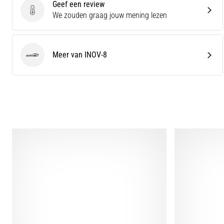
Geef een review
Geef een review
We zouden graag jouw mening lezen
Meer van INOV-8
INOV-8