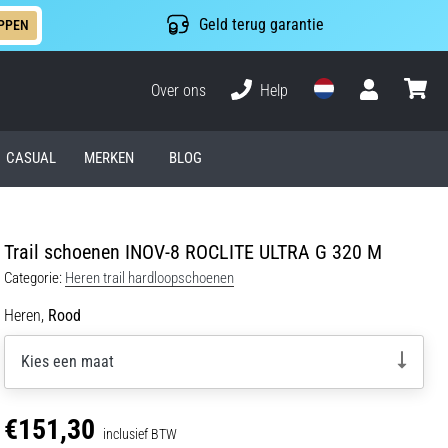
Geld terug garantie
PPEN
Over ons
Help
Gebruiker
winkel
CASUAL
MERKEN
BLOG
Trail schoenen INOV-8 ROCLITE ULTRA G 320 M
Categorie:
Heren trail hardloopschoenen
Heren,
Rood
Kies een maat
€151,30
inclusief BTW