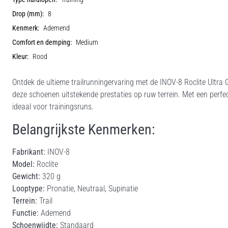
Drop (mm):
8
Kenmerk:
Ademend
Comfort en demping:
Medium
Kleur:
Rood
Ontdek de ultieme trailrunningervaring met de INOV-8 Roclite Ultr
deze schoenen uitstekende prestaties op ruw terrein. Met een per
ideaal voor trainingsruns.
Belangrijkste Kenmerken:
Fabrikant:
INOV-8
Model:
Roclite
Gewicht:
320 g
Looptype:
Pronatie, Neutraal, Supinatie
Terrein:
Trail
Functie:
Ademend
Schoenwijdte:
Standaard