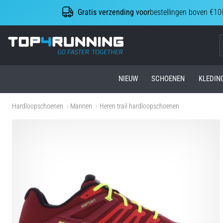
Gratis verzending voor
bestellingen boven €10
Top4Running.be
NIEUW
SCHOENEN
KLEDIN
Hardloopschoenen
Mannen
Heren trail hardloopschoenen