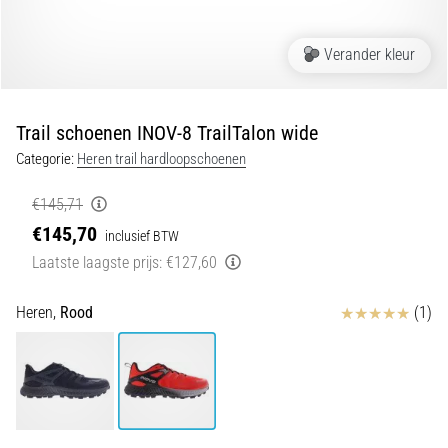
en
piepjestest:
Verander kleur
Wat
zijn
ze
Trail schoenen INOV-8 TrailTalon wide
en
Categorie:
Heren trail hardloopschoenen
hoe
voer
€145,71
je
€145,70
ze
inclusief BTW
uit?
Laatste laagste prijs:
€127,60
In
Beoordelingen
Heren,
Rood
(1)
de
praktijk
test
de
shuttle
run
snelheid,