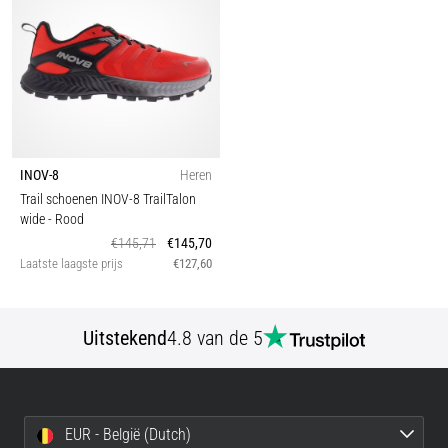
INOV-8
Heren
Trail schoenen INOV-8 TrailTalon
wide
- Rood
€145,71
€145,70
Laatste laagste prijs
€127,60
Uitstekend
4.8 van de 5
EUR - België (Dutch)