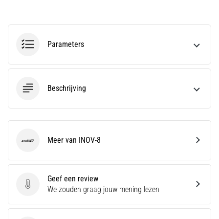
Hardlopersknie,
ook
wel
Parameters
bekend
als
het
iliotibiale
Beschrijving
bandsyndroom
(ITBS),
is
een
zeer
Meer van INOV-8
veelvoorkomend
INOV-8
gezondheidsprobleem…
Geef een review
Toon
Geef een review
We zouden graag jouw mening lezen
alle
artikelen