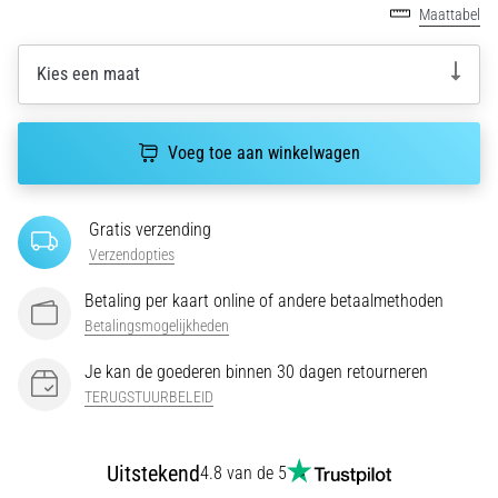
Maattabel
wendbaarheid
en
richtingsveranderingen.
Kies een maat
Hoe
voer
je
Voeg toe aan winkelwagen
deze
correct
uit,
Gratis verzending
waar…
Verzendopties
Betaling per kaart online of andere betaalmethoden
6. 8. 2026
Betalingsmogelijkheden
•
7 min. lezen
Je kan de goederen binnen 30 dagen retourneren
Hardlopersknie:
TERUGSTUURBELEID
Oorzaken,
Behandeling
en
Uitstekend
4.8 van de 5
Preventie