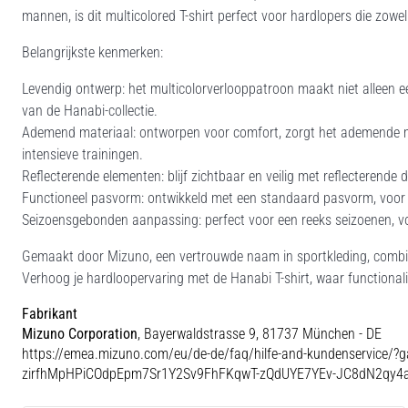
mannen, is dit multicolored T-shirt perfect voor hardlopers die zowel 
Belangrijkste kenmerken:
Levendig ontwerp: het multicolorverlooppatroon maakt niet alleen 
van de Hanabi-collectie.
Ademend materiaal: ontworpen voor comfort, zorgt het ademende mater
intensieve trainingen.
Reflecterende elementen: blijf zichtbaar en veilig met reflecterende de
Functioneel pasvorm: ontwikkeld met een standaard pasvorm, voor o
Seizoensgebonden aanpassing: perfect voor een reeks seizoenen, voor
Gemaakt door Mizuno, een vertrouwde naam in sportkleding, combine
Verhoog je hardloopervaring met de Hanabi T-shirt, waar function
Fabrikant
Mizuno Corporation
, Bayerwaldstrasse 9, 81737 München - DE
https://emea.mizuno.com/eu/de-de/faq/hilfe-and-kundenservice
zirfhMpHPiCOdpEpm7Sr1Y2Sv9FhFKqwT-zQdUYE7YEv-JC8dN2qy4