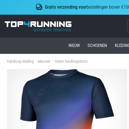
Gratis verzending voor
bestellingen boven €10
Top4Running.be
NIEUW
SCHOENEN
KLEDIN
Hardloop kleding
Mannen
Heren hardloopshirts