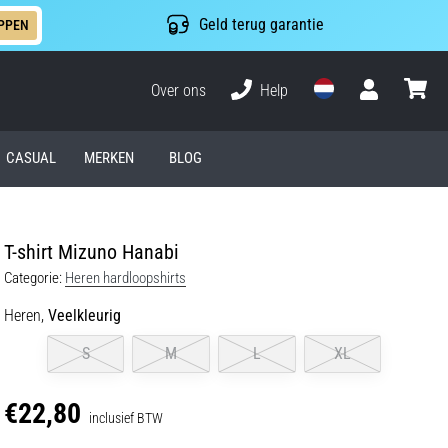
Geld terug garantie
PPEN
Over ons
Help
Gebruiker
winkel
CASUAL
MERKEN
BLOG
T-shirt Mizuno Hanabi
Categorie:
Heren hardloopshirts
Heren,
Veelkleurig
S
M
L
XL
€22,80
inclusief BTW