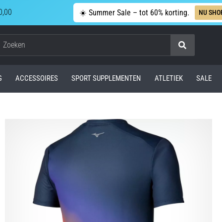
0,00
☀️ Summer Sale – tot 60% korting.
NU SHO
Zoeken
G
ACCESSOIRES
SPORT SUPPLEMENTEN
ATLETIEK
SALE