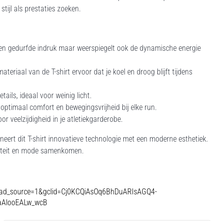
stijl als prestaties zoeken.
een gedurfde indruk maar weerspiegelt ook de dynamische energie
iaal van de T-shirt ervoor dat je koel en droog blijft tijdens
tails, ideaal voor weinig licht.
ptimaal comfort en bewegingsvrijheid bij elke run.
 veelzijdigheid in je atletiekgarderobe.
ert dit T-shirt innovatieve technologie met een moderne esthetiek.
aliteit en mode samenkomen.
/?gad_source=1&gclid=Cj0KCQiAsOq6BhDuARIsAGQ4-
aAlooEALw_wcB