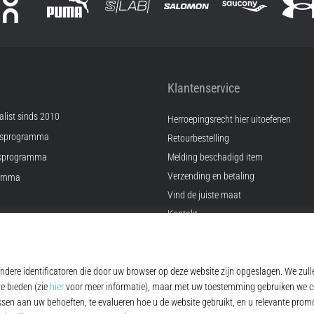
Klantenservice
list sinds 2010
Herroepingsrecht hier uitoefenen
psprogramma
Retourbestelling
sprogramma
Melding beschadigd item
Verzending en betaling
ramma
Vind de juiste maat
Kontakt
ingen
FAQ
Privacybeleid
© 2010 – 2026
Top4Running.be