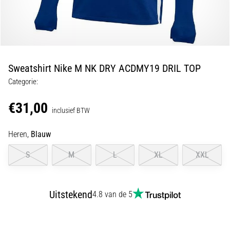
en
piepjestest:
Wat
zijn
ze
Sweatshirt Nike M NK DRY ACDMY19 DRIL TOP
en
Categorie:
hoe
voer
€31,00
je
inclusief BTW
ze
uit?
Heren,
Blauw
In
S
M
L
XL
XXL
de
praktijk
test
Uitstekend
4.8 van de 5
de
shuttle
run
snelheid,