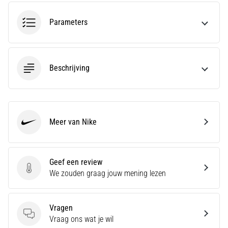
wendbaarheid
en
Parameters
richtingsveranderingen.
Hoe
voer
je
Beschrijving
deze
correct
uit,
waar…
Meer van Nike
Nike
6. 8. 2026
•
Geef een review
7 min. lezen
Geef een review
We zouden graag jouw mening lezen
Hardlopersknie:
Oorzaken,
Behandeling
Vragen
en
Vragen
Vraag ons wat je wil
Preventie