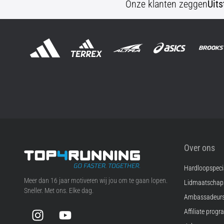
Onze klanten zeggen
Uit
Over ons
Hardloopspecia
Top4Running.be
Meer dan 16 jaar motiveren wij jou om te gaan lopen.
Lidmaatscha
Sneller. Met ons. Elke dag.
Ambassadeur
Instagram
YouTube
Affiliate prog