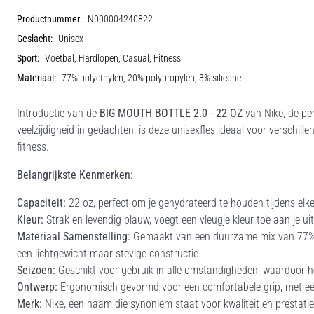
Productnummer:
N000004240822
Geslacht:
Unisex
Sport:
Voetbal, Hardlopen, Casual, Fitness
Materiaal:
77% polyethylen, 20% polypropylen, 3% silicone
Introductie van de
BIG MOUTH BOTTLE 2.0 - 22 OZ
van Nike, de pe
veelzijdigheid in gedachten, is deze unisexfles ideaal voor verschill
fitness.
Belangrijkste Kenmerken:
Capaciteit:
22 oz, perfect om je gehydrateerd te houden tijdens elke 
Kleur:
Strak en levendig blauw, voegt een vleugje kleur toe aan je uit
Materiaal Samenstelling:
Gemaakt van een duurzame mix van 77% po
een lichtgewicht maar stevige constructie.
Seizoen:
Geschikt voor gebruik in alle omstandigheden, waardoor he
Ontwerp:
Ergonomisch gevormd voor een comfortabele grip, met een
Merk:
Nike, een naam die synoniem staat voor kwaliteit en prestatie