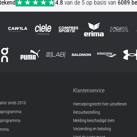
stekend
4.8
van de 5 op basis van
6089 be
Klantenservice
list sinds 2010
Herroepingsrecht hier uitoefenen
psprogramma
Retourbestelling
sprogramma
Melding beschadigd item
Verzending en betaling
ramma