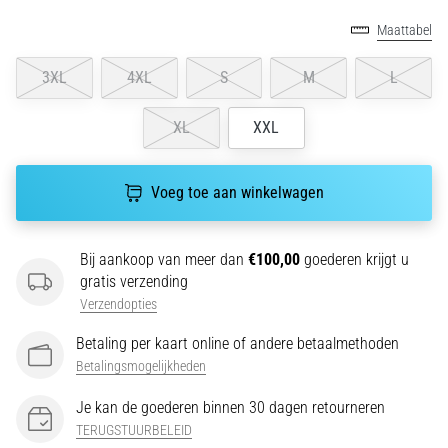
wendbaarheid
Maattabel
en
richtingsveranderingen.
3XL
4XL
S
M
L
Hoe
voer
XL
XXL
je
deze
correct
Voeg toe aan winkelwagen
uit,
waar…
Bij aankoop van meer dan
€100,00
goederen krijgt u
6. 8. 2026
gratis verzending
•
Verzendopties
7 min. lezen
Betaling per kaart online of andere betaalmethoden
Hardlopersknie:
Betalingsmogelijkheden
Oorzaken,
Behandeling
Je kan de goederen binnen 30 dagen retourneren
en
TERUGSTUURBELEID
Preventie