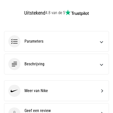
Hardlopersknie,
Uitstekend
4.8 van de 5
ook
wel
bekend
als
het
iliotibiale
Parameters
bandsyndroom
(ITBS),
is
een
Beschrijving
zeer
veelvoorkomend
gezondheidsprobleem…
Meer van Nike
Nike
Toon
alle
artikelen
Geef een review