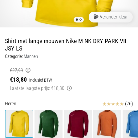
en
piepjestest:
Verander kleur
Wat
zijn
ze
Shirt met lange mouwen Nike M NK DRY PARK VII
en
JSY LS
hoe
Categorie:
Mannen
voer
je
€27,99
ze
€18,80
uit?
inclusief BTW
Laatste laagste prijs:
€18,80
In
de
Beoordelingen
praktijk
Heren
(76)
test
de
shuttle
run
snelheid,