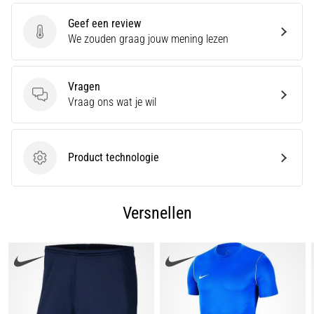
zegt
dat
Geef een review
koolhydraatsupercompensatie
Geef een review
We zouden graag jouw mening lezen
de
uithoudingsprestaties
verbetert.
Vragen
Is
Vragen
Vraag ons wat je wil
dat
echt
zo?
Ontdek
Product technologie
Product technologie
wat…
Versnellen
Toon
alle
artikelen