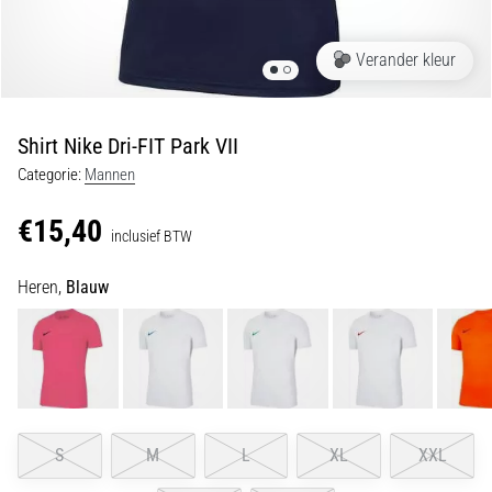
•
5 min. lezen
Verander kleur
Plantar
Fasciitis:
Symptomen,
Shirt Nike Dri-FIT Park VII
Oorzaken
en
Categorie:
Mannen
Behandeling
€15,40
Ervaar
inclusief BTW
je
een
Heren,
Blauw
scherpe
hielpijn
tijdens
of
na
het
hardlopen?
S
M
L
XL
XXL
Een