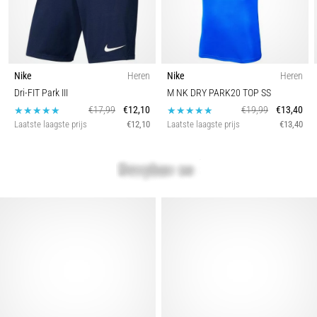
Nike
Heren
Nike
Heren
Dri-FIT Park III
M NK DRY PARK20 TOP SS
€17,99
€12,10
€19,99
€13,40
Laatste laagste prijs
€12,10
Laatste laagste prijs
€13,40