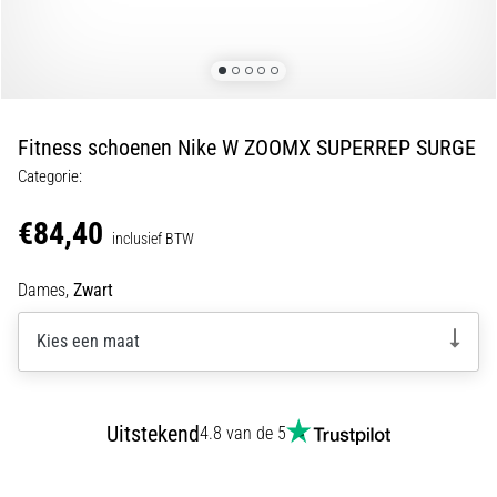
•
5 min. lezen
Plantar
Fasciitis:
Symptomen,
Fitness schoenen Nike W ZOOMX SUPERREP SURGE
Oorzaken
en
Categorie:
Behandeling
€84,40
Ervaar
inclusief BTW
je
een
Dames,
Zwart
scherpe
hielpijn
Kies een maat
tijdens
of
na
Uitstekend
4.8 van de 5
het
hardlopen?
Een