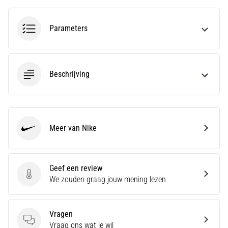
van
de
meest
Parameters
voorkomende
oorzaken
is
fasciitis…
Beschrijving
5. 8. 2026
•
7 min. lezen
Meer van Nike
Nike
Koolhydraatsupercompensatie:
Hoe
Beïnvloedt
Geef een review
Het
Geef een review
We zouden graag jouw mening lezen
Je
Hardloopprestaties?
Vragen
Men
Vragen
Vraag ons wat je wil