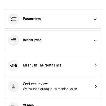
van
de
meest
voorkomende
Parameters
oorzaken
is
fasciitis…
Beschrijving
5. 8. 2026
•
7 min. lezen
Koolhydraatsupercompensatie:
Meer van The North Face
The North Face
Hoe
Beïnvloedt
Het
Geef een review
Je
Geef een review
We zouden graag jouw mening lezen
Hardloopprestaties?
Men
Vragen