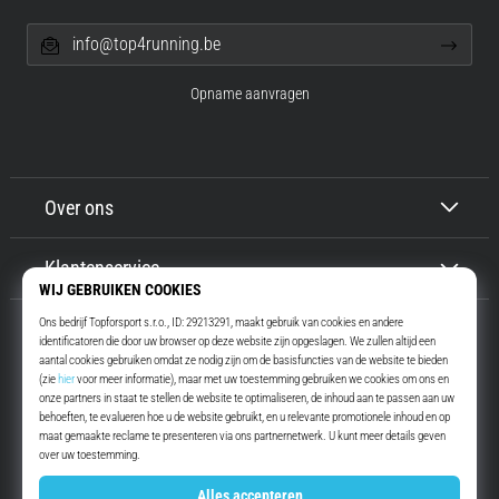
info@top4running.be
Opname aanvragen
Over ons
Klantenservice
Top4Running.be
Meer dan 16 jaar motiveren wij jou om te gaan lopen. Sneller. Met ons.
Elke dag.
Instagram
YouTube