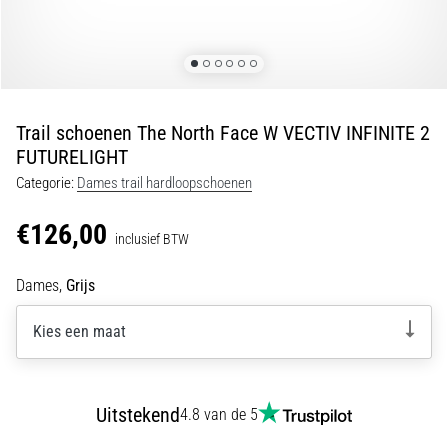
•
5 min. lezen
Plantar
Fasciitis:
Symptomen,
Trail schoenen The North Face W VECTIV INFINITE 2
Oorzaken
FUTURELIGHT
en
Behandeling
Categorie:
Dames trail hardloopschoenen
Ervaar
€126,00
je
inclusief BTW
een
scherpe
Dames,
Grijs
hielpijn
tijdens
Kies een maat
of
na
het
Uitstekend
hardlopen?
4.8 van de 5
Een