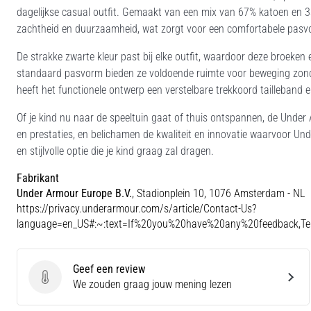
dagelijkse casual outfit. Gemaakt van een mix van 67% katoen en 3
zachtheid en duurzaamheid, wat zorgt voor een comfortabele pasvo
De strakke zwarte kleur past bij elke outfit, waardoor deze broeken 
standaard pasvorm bieden ze voldoende ruimte voor beweging zonder 
heeft het functionele ontwerp een verstelbare trekkoord tailleband
Of je kind nu naar de speeltuin gaat of thuis ontspannen, de Unde
en prestaties, en belichamen de kwaliteit en innovatie waarvoor U
en stijlvolle optie die je kind graag zal dragen.
Fabrikant
Under Armour Europe B.V.
, Stadionplein 10, 1076 Amsterdam - NL
https://privacy.underarmour.com/s/article/Contact-Us?
language=en_US#:~:text=If%20you%20have%20any%20feedback,
Geef een review
Geef een review
We zouden graag jouw mening lezen