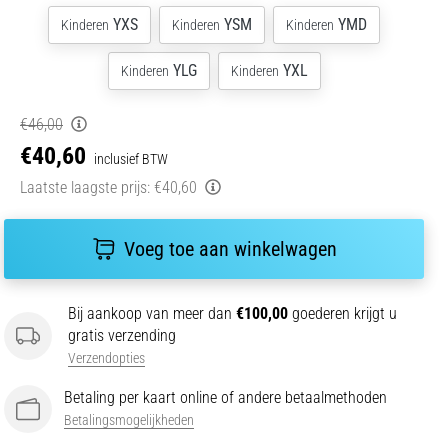
YXS
YSM
YMD
Kinderen
Kinderen
Kinderen
YLG
YXL
Kinderen
Kinderen
€46,00
€40,60
inclusief BTW
Laatste laagste prijs:
€40,60
Voeg toe aan winkelwagen
Bij aankoop van meer dan
€100,00
goederen krijgt u
gratis verzending
Verzendopties
Betaling per kaart online of andere betaalmethoden
Betalingsmogelijkheden