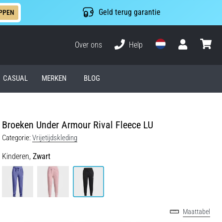
Geld terug garantie
PPEN
Over ons
Help
Gebruiker
winkel
CASUAL
MERKEN
BLOG
Broeken Under Armour Rival Fleece LU
Categorie:
Vrijetijdskleding
Kinderen,
Zwart
Maattabel