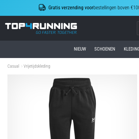
Gratis verzending voor
bestellingen boven €10
Top4Running.be
NIEUW
SCHOENEN
KLEDIN
Casual
Vrijetijdskleding