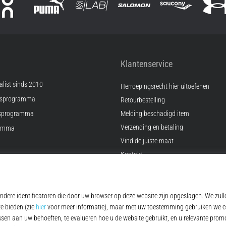
Klantenservice
list sinds 2010
Herroepingsrecht hier uitoefenen
psprogramma
Retourbestelling
sprogramma
Melding beschadigd item
Verzending en betaling
ramma
Vind de juiste maat
Kontakt
ingen
FAQ
Privacybeleid
© 2010 – 2026
Top4Running.be