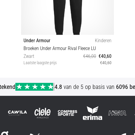
Under Armour
Kinderen
Broeken Under Armour Rival Fleece LU
Zwart
€46,00
€40,60
Laatste laagste prijs
€40,60
YXS YSM YMD YLG YXL
stekend
4.8
van de 5 op basis van
6096 be