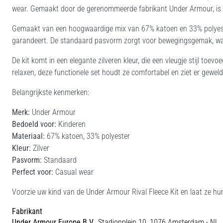
wear. Gemaakt door de gerenommeerde fabrikant Under Armour, is d
Gemaakt van een hoogwaardige mix van 67% katoen en 33% polyester,
garandeert. De standaard pasvorm zorgt voor bewegingsgemak, waar
De kit komt in een elegante zilveren kleur, die een vleugje stijl toe
relaxen, deze functionele set houdt ze comfortabel en ziet er geweldi
Belangrijkste kenmerken:
Merk:
Under Armour
Bedoeld voor:
Kinderen
Materiaal:
67% katoen, 33% polyester
Kleur:
Zilver
Pasvorm:
Standaard
Perfect voor:
Casual wear
Voorzie uw kind van de Under Armour Rival Fleece Kit en laat ze hun
Fabrikant
Under Armour Europe B.V.
, Stadionplein 10, 1076 Amsterdam - NL