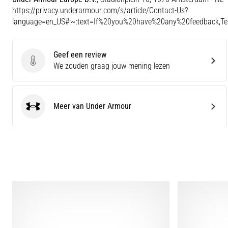
https://privacy.underarmour.com/s/article/Contact-Us?
language=en_US#:~:text=If%20you%20have%20any%20feedback,
Geef een review
Geef een review
We zouden graag jouw mening lezen
Meer van Under Armour
Under Armour