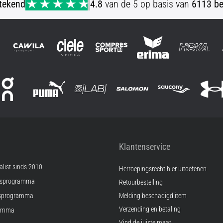
stekend
4.8
van de 5 op basis van
6113 be
Klantenservice
list sinds 2010
Herroepingsrecht hier uitoefenen
psprogramma
Retourbestelling
sprogramma
Melding beschadigd item
Verzending en betaling
ramma
Vind de juiste maat