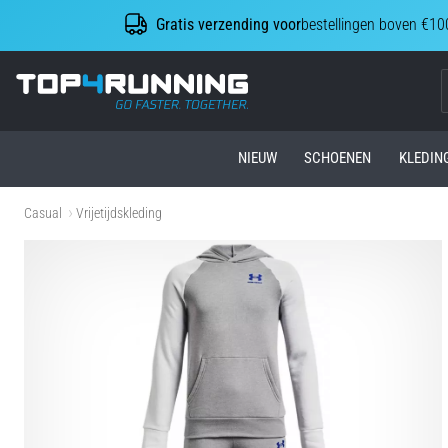
Gratis verzending voor
bestellingen boven €10
Top4Running.be
NIEUW
SCHOENEN
KLEDIN
Casual
Vrijetijdskleding