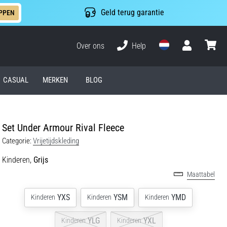
Geld terug garantie
PPEN
Over ons
Help
Gebruiker
winkel
CASUAL
MERKEN
BLOG
Set Under Armour Rival Fleece
Categorie:
Vrijetijdskleding
Kinderen,
Grijs
Maattabel
YXS
YSM
YMD
Kinderen
Kinderen
Kinderen
YLG
YXL
Kinderen
Kinderen