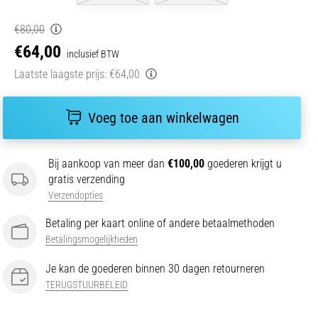
€80,00
€64,00
inclusief BTW
Laatste laagste prijs:
€64,00
Voeg toe aan winkelwagen
Bij aankoop van meer dan
€100,00
goederen krijgt u
gratis verzending
Verzendopties
Betaling per kaart online of andere betaalmethoden
Betalingsmogelijkheden
Je kan de goederen binnen 30 dagen retourneren
TERUGSTUURBELEID