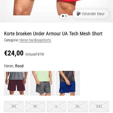
en
piepjestest:
Verander kleur
Wat
zijn
ze
Korte broeken Under Armour UA Tech Mesh Short
en
Categorie:
Heren hardloopshorts
hoe
voer
€24,00
je
inclusief BTW
ze
uit?
Heren,
Rood
In
de
praktijk
test
de
shuttle
XS
M
L
XL
XXL
run
snelheid,