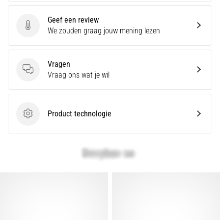
Hardlopersknie,
Geef een review
ook
Geef een review
We zouden graag jouw mening lezen
wel
bekend
als
Vragen
het
Vragen
Vraag ons wat je wil
iliotibiale
bandsyndroom
(ITBS),
is
Product technologie
Product technologie
een
zeer
veelvoorkomend
gezondheidsprobleem…
Toon
alle
artikelen