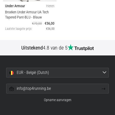
Under Armour
Heren
Broeken Under Armour UA Tech
Tapered Pant-BLU
- Blauw
€70,00
€56,00
Laatste laagste prijs
€56,00
Uitstekend
4.8 van de 5
EUR - België (Dutch)
info@top4running.be
Opname aanvragen