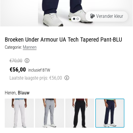
en
piepjestest:
Verander kleur
Wat
zijn
ze
Broeken Under Armour UA Tech Tapered Pant-BLU
en
Categorie:
Mannen
hoe
voer
€70,00
je
€56,00
ze
inclusief BTW
uit?
Laatste laagste prijs:
€56,00
In
Heren,
Blauw
de
praktijk
test
de
shuttle
run
snelheid,