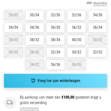
Maattabel
wendbaarheid
en
30/30
30/34
32/30
32/36
34/30
richtingsveranderingen.
Hoe
voer
34/34
34/36
36/30
36/32
36/34
je
deze
38/30
38/32
38/34
40/30
40/32
correct
uit,
40/34
38/36
32/34
30/32
32/32
waar…
34/32
36/36
40/36
6. 8. 2026
•
7 min. lezen
Voeg toe aan winkelwagen
Hardlopersknie:
Oorzaken,
Bij aankoop van meer dan
€100,00
goederen krijgt u
Behandeling
gratis verzending
en
Verzendopties
Preventie