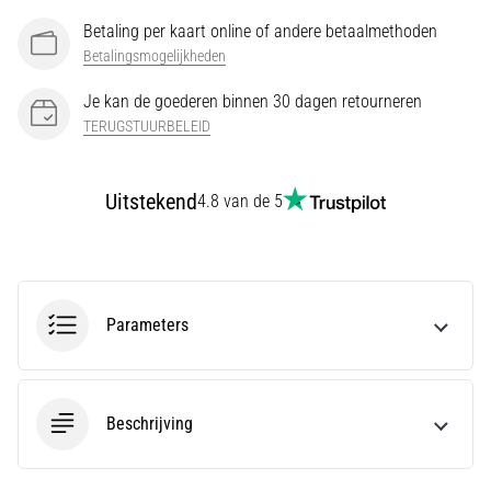
Betaling per kaart online of andere betaalmethoden
Hardlopersknie,
Betalingsmogelijkheden
ook
wel
Je kan de goederen binnen 30 dagen retourneren
bekend
TERUGSTUURBELEID
als
het
iliotibiale
Uitstekend
4.8 van de 5
bandsyndroom
(ITBS),
is
een
zeer
veelvoorkomend
Parameters
gezondheidsprobleem…
Toon
Beschrijving
alle
artikelen