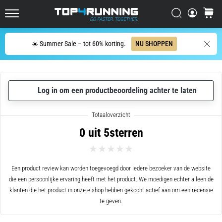
zin
samenvatten:
Zoeken op
winkel
het
Top4Running.be
doet
Zoeken
☀️ Summer Sale – tot 60% korting.
NU SHOPPEN
pijn,
maar
het
is
het
Log in om een productbeoordeling achter te laten
waard!
Welke
voordelen
0 uit 5sterren
biedt
het,
…
Een product review kan worden toegevoegd door iedere bezoeker van de website
die een persoonlijke ervaring heeft met het product. We moedigen echter alleen de
7. 8. 2026
klanten die het product in onze e-shop hebben gekocht actief aan om een recensie
•
te geven.
6 min. lezen
Shuttlerun