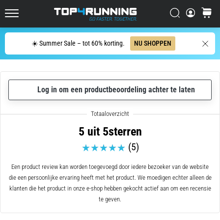
zin
samenvatten:
Zoeken op
winkel
het
Top4Running.be
doet
Zoeken
☀️ Summer Sale – tot 60% korting.
NU SHOPPEN
pijn,
maar
het
is
het
Log in om een productbeoordeling achter te laten
waard!
Welke
voordelen
5 uit 5sterren
biedt
het,
(5)
…
Een product review kan worden toegevoegd door iedere bezoeker van de website
die een persoonlijke ervaring heeft met het product. We moedigen echter alleen de
7. 8. 2026
klanten die het product in onze e-shop hebben gekocht actief aan om een recensie
•
te geven.
6 min. lezen
Shuttlerun