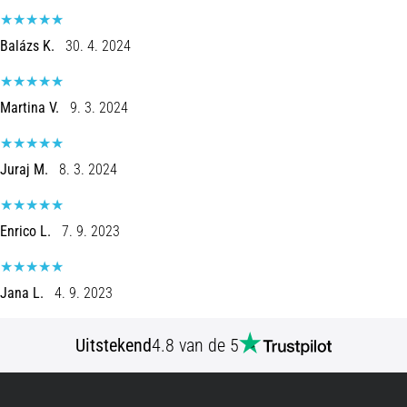
en
piepjestest:
Balázs K.
30. 4. 2024
Wat
zijn
ze
Martina V.
9. 3. 2024
en
hoe
Juraj M.
8. 3. 2024
voer
je
ze
Enrico L.
7. 9. 2023
uit?
In
de
Jana L.
4. 9. 2023
praktijk
test
Uitstekend
4.8 van de 5
de
shuttle
run
snelheid,