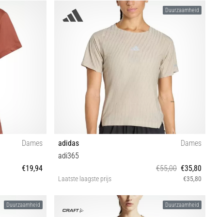
M
Duurzaamheid
Dames
adidas
Dames
adi365
€19,94
€55,00
€35,80
Laatste laagste prijs
€35,80
M L
Duurzaamheid
Duurzaamheid