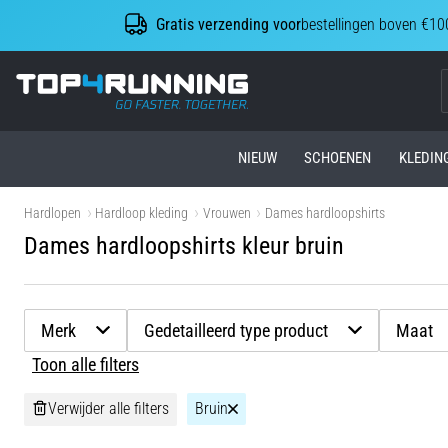
Gratis verzending voor
bestellingen boven €10
Top4Running.be
NIEUW
SCHOENEN
KLEDIN
Hardlopen
Hardloop kleding
Vrouwen
Dames hardloopshirts
Dames hardloopshirts kleur bruin
Merk
Gedetailleerd type product
Maat
Toon alle filters
Verwijder alle filters
Bruin