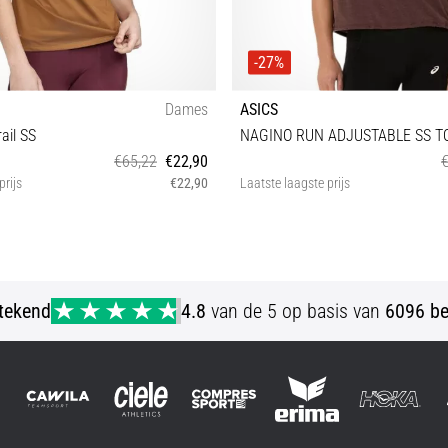
-27%
Dames
ASICS
ail SS
NAGINO RUN ADJUSTABLE SS T
€65,22
€22,90
prijs
€22,90
Laatste laagste prijs
XS
M
stekend
4.8
van de 5 op basis van
6096 be