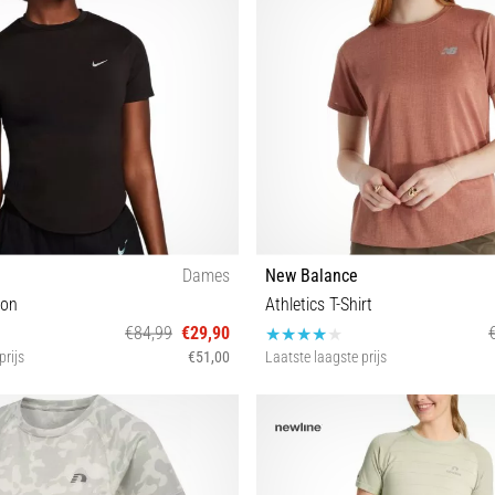
Dames
New Balance
ion
Athletics T-Shirt
€84,99
€29,90
prijs
€51,00
Laatste laagste prijs
XS
L