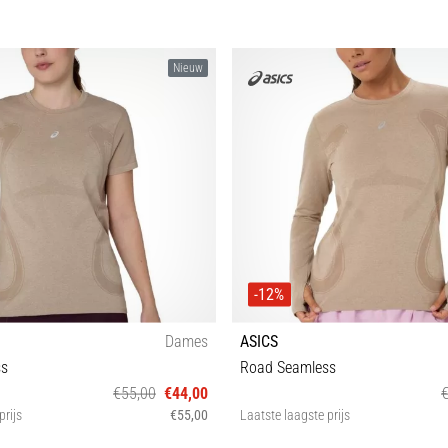
Nieuw
-12%
Dames
ASICS
ss
Road Seamless
€55,00
€44,00
prijs
€55,00
Laatste laagste prijs