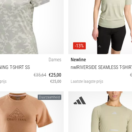
-13%
Dames
Newline
NG T-SHIRT SS
nwlRIVERSIDE SEAMLESS T-SHI
€35,64
€25,00
prijs
€25,00
Laatste laagste prijs
XS
XS S M L XL XXL
Duurzaamheid