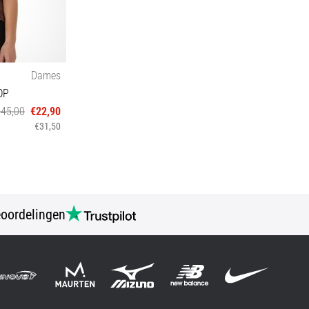
Dames
OP
€45,00
€22,90
€31,50
oordelingen