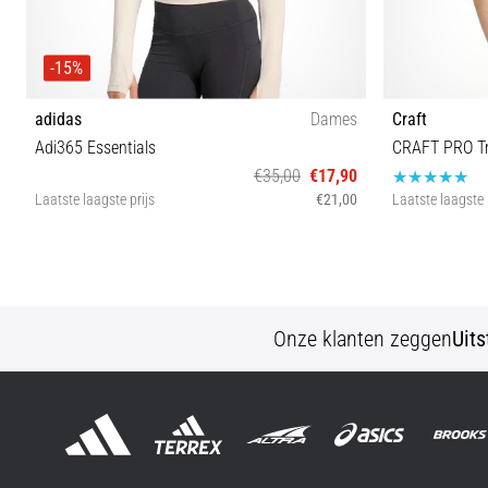
-15%
adidas
Dames
Craft
Adi365 Essentials
CRAFT PRO Tr
€35,00
€17,90
Laatste laagste prijs
€21,00
Laatste laagste 
L
Onze klanten zeggen
Uit