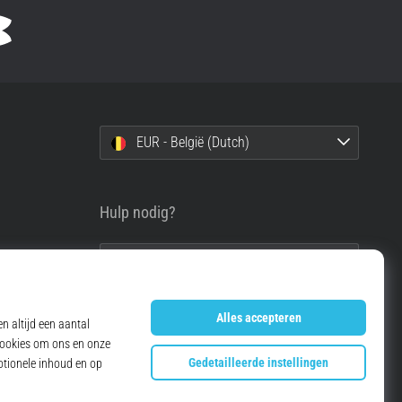
EUR - België (Dutch)
Hulp nodig?
info@top4running.be