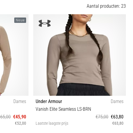
Aantal producten: 23
Nieuw
Dames
Under Armour
Dames
Vanish Elite Seamless LS-BRN
€65,00
€45,90
€75,00
€63,80
€52,00
Laatste laagste prijs
€63,80