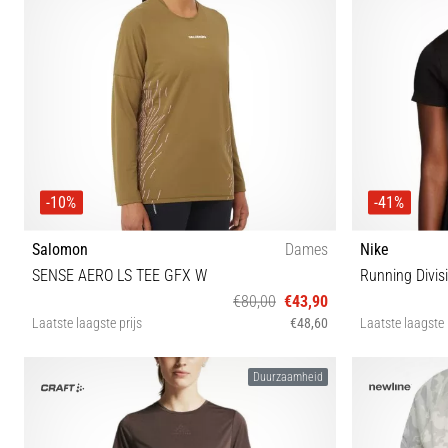
-10%
-41%
Salomon
Dames
Nike
SENSE AERO LS TEE GFX W
Running Divis
€80,00
€43,90
Laatste laagste prijs
€48,60
Laatste laagste 
XS S M L
Duurzaamheid