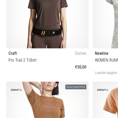
Craft
Dames
Newline
Pro Trail 2 T-Shirt
WOMEN RUNNI
€50,00
Laatste laagste 
L XS S M
Duurzaamheid