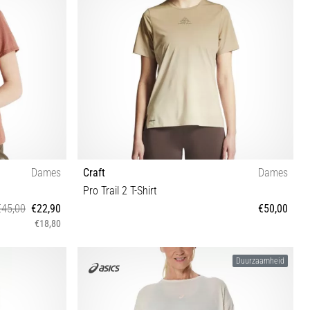
Dames
Craft
Dames
Pro Trail 2 T-Shirt
€45,00
€22,90
€50,00
€18,80
L XXL XS M
Duurzaamheid