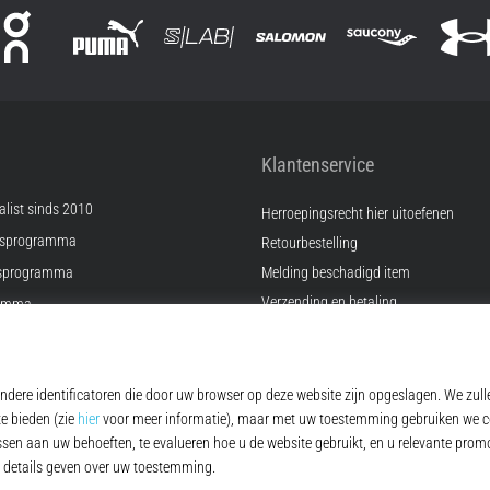
Klantenservice
list sinds 2010
Herroepingsrecht hier uitoefenen
psprogramma
Retourbestelling
sprogramma
Melding beschadigd item
Verzending en betaling
ramma
Vind de juiste maat
Kontakt
ingen
FAQ
Privacybeleid