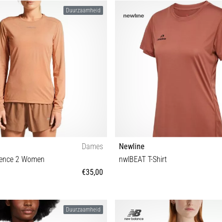
XS S M L
XS S M L
Duurzaamheid
Dames
Newline
sence 2 Women
nwlBEAT T-Shirt
€35,00
XS S M L XL XXL
XL
Duurzaamheid