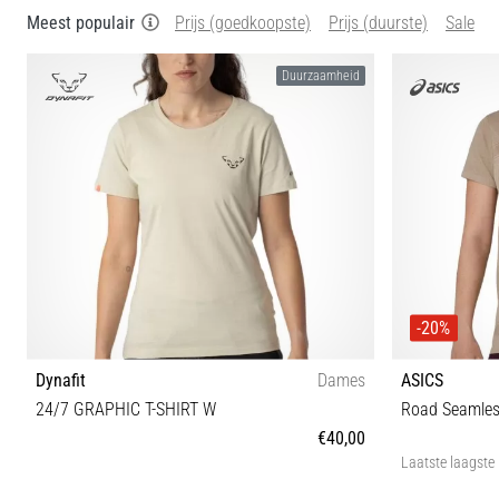
Meest populair
Prijs (goedkoopste)
Prijs (duurste)
Sale
Duurzaamheid
-20%
Dynafit
Dames
ASICS
24/7 GRAPHIC T-SHIRT W
Road Seamle
€40,00
Laatste laagste 