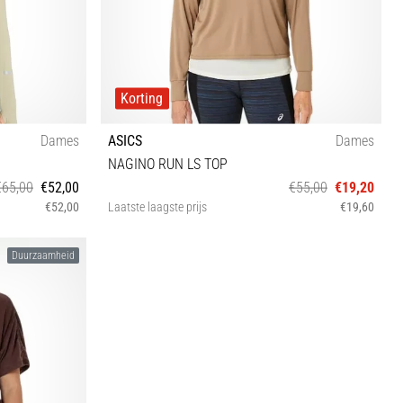
Korting
Dames
ASICS
Dames
NAGINO RUN LS TOP
€65,00
€52,00
€55,00
€19,20
€52,00
Laatste laagste prijs
€19,60
XS
Duurzaamheid