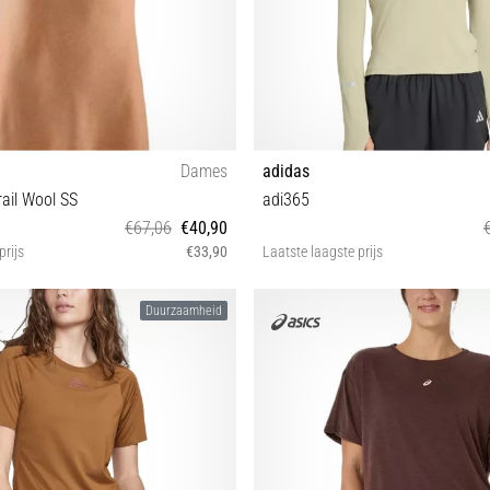
Dames
adidas
ail Wool SS
adi365
€67,06
€40,90
prijs
€33,90
Laatste laagste prijs
S
L
Duurzaamheid