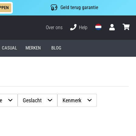
Geld terug garantie
PPEN
Over ons
Help
Gebruiker
winkel
CASUAL
MERKEN
BLOG
ie
Geslacht
Kenmerk