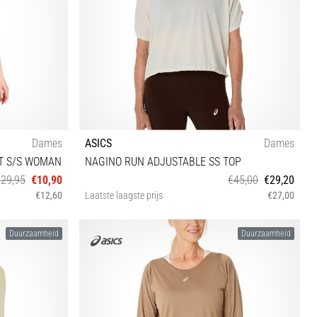
Dames
ASICS
Dames
RT S/S WOMAN
NAGINO RUN ADJUSTABLE SS TOP
€29,95
€10,90
€45,00
€29,20
€12,60
Laatste laagste prijs
€27,00
M L
Duurzaamheid
Duurzaamheid