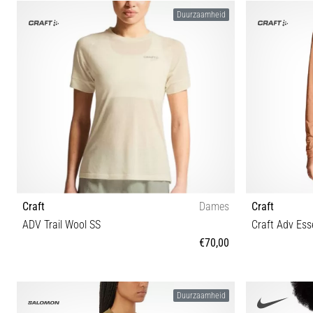
S M L
Duurzaamheid
Craft
Dames
Craft
ADV Trail Wool SS
Craft Adv Es
€70,00
L XL XS S M
Duurzaamheid