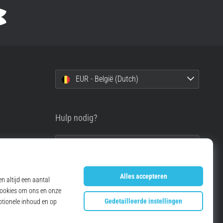
EUR - België (Dutch)
Hulp nodig?
info@top4running.be