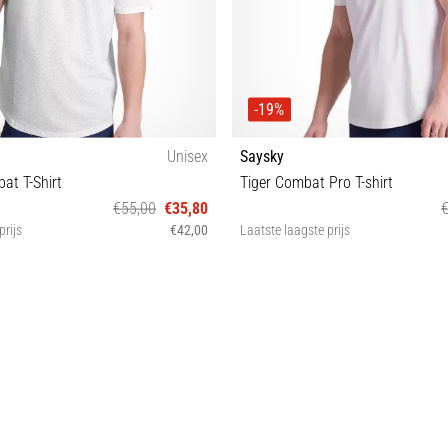
-19%
Unisex
Saysky
at T-Shirt
Tiger Combat Pro T-shirt
€55,00
€35,80
prijs
€42,00
Laatste laagste prijs
S
S