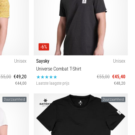
-6%
Unisex
Saysky
Unisex
Universe Combat T-Shirt
€55,00
€49,20
€55,00
€45,40
€44,00
Laatste laagste prijs
€48,20
S L
Duurzaamheid
Duurzaamheid