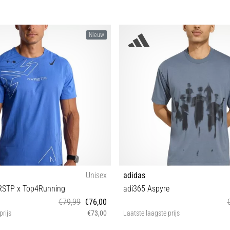
Nieuw
Unisex
adidas
RSTP x Top4Running
adi365 Aspyre
€79,99
€76,00
prijs
€73,00
Laatste laagste prijs