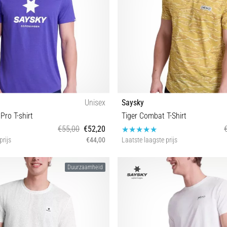
Unisex
Saysky
ro T-shirt
Tiger Combat T-Shirt
€55,00
€52,20
prijs
€44,00
Laatste laagste prijs
S L XL
S M
Duurzaamheid