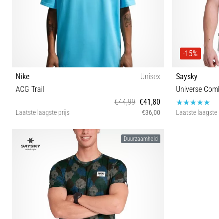
-15%
Nike
Unisex
Saysky
ACG Trail
Universe Comb
€44,99
€41,80
Laatste laagste prijs
€36,00
Laatste laagste 
XS S M L XL XXL 3XL
Duurzaamheid