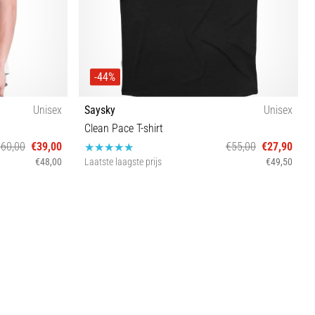
-44%
Unisex
Saysky
Unisex
Clean Pace T-shirt
€60,00
€39,00
€55,00
€27,90
€48,00
Laatste laagste prijs
€49,50
M