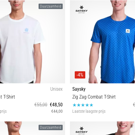
S M L
S M L XL
Duurzaamheid
-4%
Unisex
Saysky
 T-Shirt
Zig Zag Combat T-Shirt
€55,00
€48,50
prijs
€44,00
Laatste laagste prijs
S M L XL
S M L
Duurzaamheid