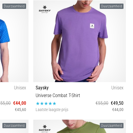
S M L XL
Duurzaamheid
Duurzaamheid
Unisex
Saysky
Unisex
Universe Combat T-Shirt
€55,00
€44,00
€55,00
€49,50
€45,60
Laatste laagste prijs
€44,00
S M L
Duurzaamheid
Duurzaamheid