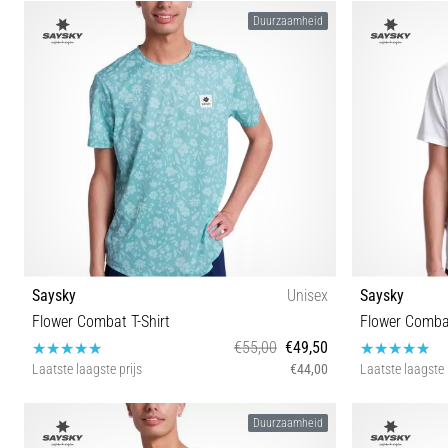
S M L XL
Duurzaamheid
Saysky
Unisex
Saysky
Flower Combat T-Shirt
Flower Combat
€55,00
€49,50
Laatste laagste prijs
€44,00
Laatste laagste 
S M L XL
Duurzaamheid