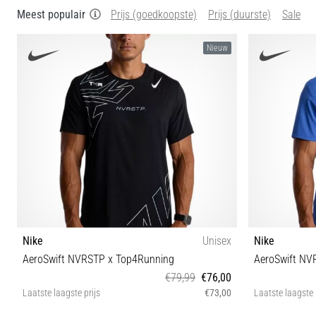
Meest populair
Prijs (goedkoopste)
Prijs (duurste)
Sale
Nieuw
Nike
Unisex
Nike
AeroSwift NVRSTP x Top4Running
AeroSwift NV
€79,99
€76,00
Laatste laagste prijs
€73,00
Laatste laagste 