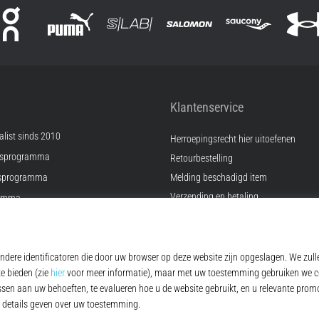
Klantenservice
list sinds 2010
Herroepingsrecht hier uitoefenen
psprogramma
Retourbestelling
sprogramma
Melding beschadigd item
Verzending en betaling
ramma
Vind de juiste maat
Kontakt
ingen
FAQ
Privacybeleid