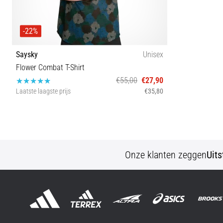
-22%
Saysky
Unisex
Flower Combat T-Shirt
€55,00
€27,90
Laatste laagste prijs
€35,80
S
Onze klanten zeggen
Uit