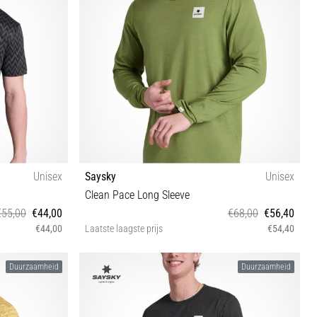
Unisex
Saysky
Unisex
Clean Pace Long Sleeve
€55,00
€44,00
€68,00
€56,40
€44,00
Laatste laagste prijs
€54,40
S M L
Duurzaamheid
Duurzaamheid