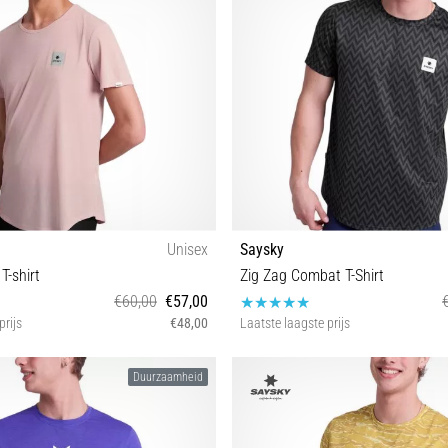
Unisex
Saysky
T-shirt
Zig Zag Combat T-Shirt
€60,00
€57,00
prijs
€48,00
Laatste laagste prijs
S M L
S L
Duurzaamheid