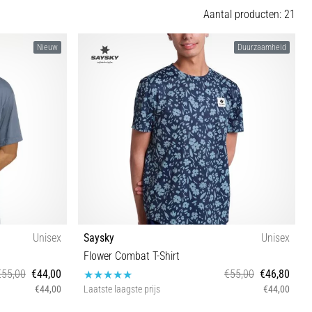
Aantal producten: 21
Nieuw
Duurzaamheid
Unisex
Saysky
Unisex
Flower Combat T-Shirt
€55,00
€44,00
€55,00
€46,80
€44,00
Laatste laagste prijs
€44,00