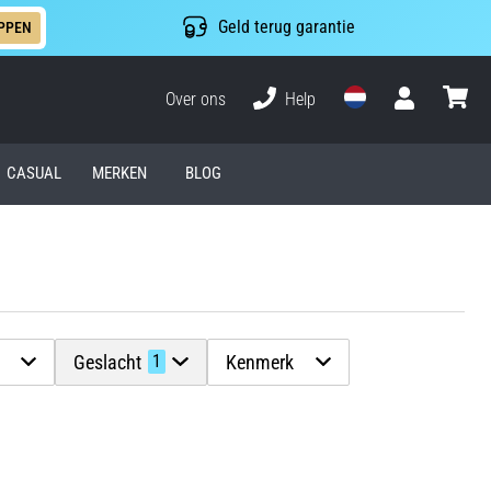
Geld terug garantie
PPEN
Over ons
Help
Gebruiker
winkel
CASUAL
MERKEN
BLOG
Geslacht
Kenmerk
1