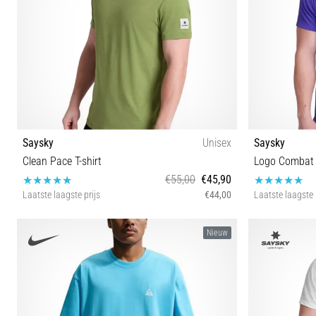
Saysky
Unisex
Saysky
Clean Pace T-shirt
Logo Combat P
€55,00
€45,90
Laatste laagste prijs
€44,00
Laatste laagste 
S M L
Nieuw