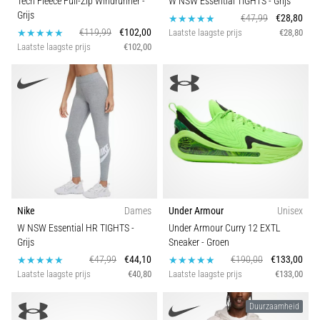
Tech Fleece Full-Zip Windrunner
-
W NSW Essential TIGHTS
- Grijs
Grijs
€47,99
€28,80
€119,99
€102,00
Laatste laagste prijs
€28,80
Laatste laagste prijs
€102,00
Nike
Dames
Under Armour
Unisex
W NSW Essential HR TIGHTS
-
Under Armour Curry 12 EXTL
Grijs
Sneaker
- Groen
€47,99
€44,10
€190,00
€133,00
Laatste laagste prijs
€40,80
Laatste laagste prijs
€133,00
Duurzaamheid