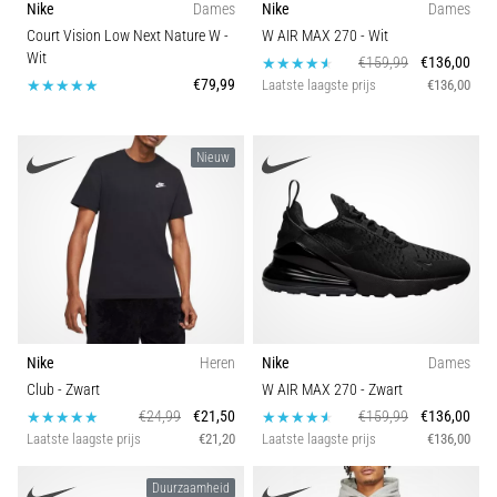
Nike
Dames
Nike
Dames
wendbaarheid
BH-ondersteuning
Court Vision Low Next Nature W
-
W AIR MAX 270
- Wit
en
Wit
€159,99
€136,00
richtingsveranderingen.
€79,99
Carbon
Laatste laagste prijs
€136,00
Hoe
voer
je
Nieuw
deze
correct
uit,
waar…
6. 8. 2026
•
7 min. lezen
Nike
Heren
Nike
Dames
Hardlopersknie:
Club
- Zwart
W AIR MAX 270
- Zwart
Oorzaken,
€24,99
€21,50
€159,99
€136,00
Laatste laagste prijs
€21,20
Laatste laagste prijs
€136,00
Behandeling
en
Duurzaamheid
Preventie