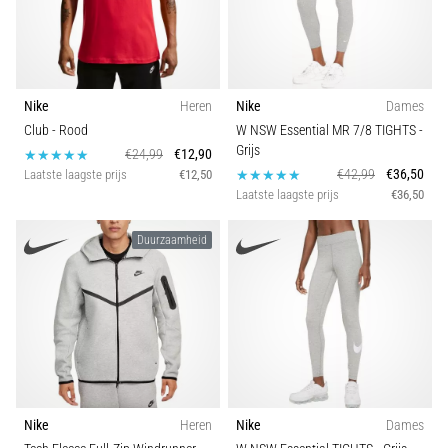
Nike
Heren
Nike
Dames
Club
- Rood
W NSW Essential MR 7/8 TIGHTS
-
Grijs
€24,99
€12,90
€42,99
€36,50
Laatste laagste prijs
€12,50
Laatste laagste prijs
€36,50
Duurzaamheid
Nike
Heren
Nike
Dames