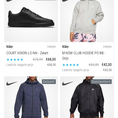
Hardlopersknie,
ook
wel
bekend
als
het
iliotibiale
Nike
Heren
Nike
Heren
bandsyndroom
COURT VISION LO NN
- Zwart
M NSW CLUB HOODIE PO BB
-
(ITBS),
Grijs
€79,99
€68,00
is
€59,99
€42,00
Laatste laagste prijs
€68,00
een
Laatste laagste prijs
€42,00
zeer
veelvoorkomend
Exclusief
Duurzaamheid
gezondheidsprobleem…
Toon
alle
artikelen