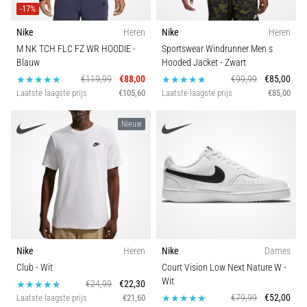
-17%
Nike
Heren
Nike
Heren
M NK TCH FLC FZ WR HOODIE
-
Sportswear Windrunner Men s
Blauw
Hooded Jacket
- Zwart
€119,99
€88,00
€99,99
€85,00
Laatste laagste prijs
€105,60
Laatste laagste prijs
€85,00
Nieuw
Nike
Heren
Nike
Dames
Club
- Wit
Court Vision Low Next Nature W
-
Wit
€24,99
€22,30
€79,99
€52,00
Laatste laagste prijs
€21,60