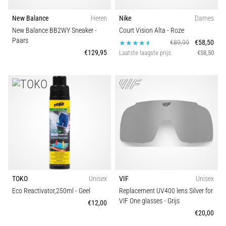
New Balance
Heren
Nike
Dames
New Balance BB2WY Sneaker
-
Court Vision Alta
- Roze
Paars
€89,99
€58,50
€129,95
Laatste laagste prijs
€58,50
TOKO
Unisex
VIF
Unisex
Eco Reactivator,250ml
- Geel
Replacement UV400 lens Silver for
VIF One glasses
- Grijs
€12,00
€20,00