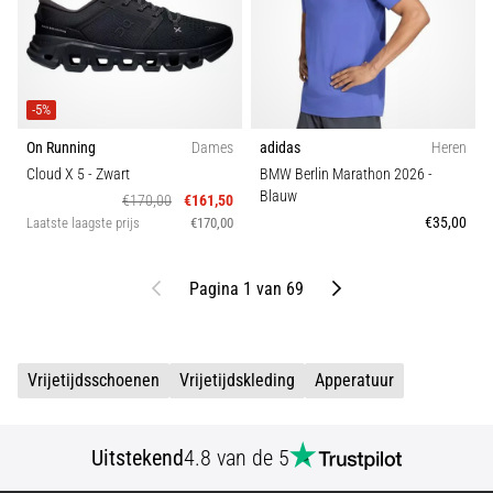
-5%
On Running
Dames
adidas
Heren
Cloud X 5
- Zwart
BMW Berlin Marathon 2026
-
Blauw
€170,00
€161,50
€35,00
Laatste laagste prijs
€170,00
Vorige
Volgende
Pagina 1 van 69
Vrijetijdsschoenen
Vrijetijdskleding
Apperatuur
Uitstekend
4.8 van de 5