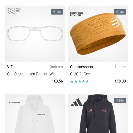
Nieuw
Nieuw
VIF
Kinderen
Compressport
Unisex
One Optical Insert Frame
- Wit
On/Off
- Geel
€3,56
€18,00
Nieuw