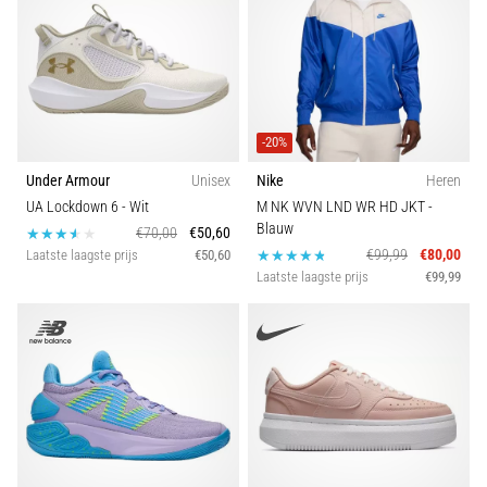
-20%
Under Armour
Unisex
Nike
Heren
UA Lockdown 6
- Wit
M NK WVN LND WR HD JKT
-
Blauw
€70,00
€50,60
€99,99
€80,00
Laatste laagste prijs
€50,60
Laatste laagste prijs
€99,99