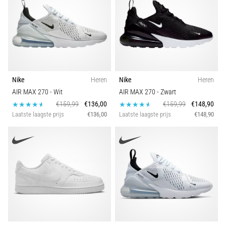
Kleur
en
piepjestest:
Prijs
Wat
zijn
ze
Model
en
Nike
Heren
Nike
Heren
hoe
Duurzaamheid
AIR MAX 270
- Wit
AIR MAX 270
- Zwart
voer
€159,99
€136,00
€159,99
€148,90
je
Laatste laagste prijs
€136,00
Laatste laagste prijs
€148,90
ze
Seizoen
uit?
In
Comfort en demping
de
praktijk
Schoenbreedte
test
de
shuttle
Gebruik
run
snelheid,