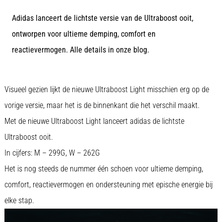
tijdens
Adidas lanceert de lichtste versie van de Ultraboost ooit,
en
na
ontworpen voor ultieme demping, comfort en
het
reactievermogen. Alle details in onze blog.
hardlopen
Knieklachten
treffen
Visueel gezien lijkt de nieuwe Ultraboost Light misschien erg op de
elke
hardloper
vorige versie, maar het is de binnenkant die het verschil maakt.
wel
Met de nieuwe Ultraboost Light lanceert adidas de lichtste
eens
Ultraboost ooit.
in
zijn
In cijfers: M – 299G, W – 262G
leven,
Het is nog steeds de nummer één schoen voor ultieme demping,
of
je
comfort, reactievermogen en ondersteuning met epische energie bij
nu
elke stap.
een
amateur