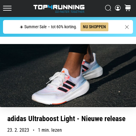
schoenen
Zoeken op
winkel
met
Top4Running.be
demping
voor
Zoeken
☀️ Summer Sale – tot 60% korting.
NU SHOPPEN
op
de
weg
en
trails
en…
5. 8. 2026
•
6 min. lezen
Meest
voorkomende
adidas Ultraboost Light - Nieuwe release
oorzaken
van
23. 2. 2023
•
1 min. lezen
kniepijn