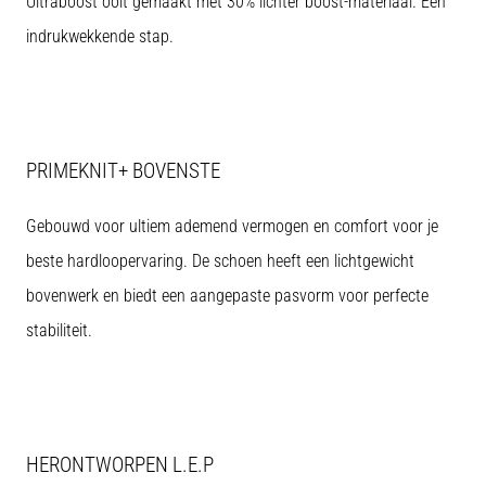
Ultraboost ooit gemaakt met 30% lichter boost-materiaal. Een
je
indrukwekkende stap.
een
scherpe
hielpijn
tijdens
of
na
PRIMEKNIT+ BOVENSTE
het
hardlopen?
Gebouwd voor ultiem ademend vermogen en comfort voor je
Een
van
beste hardloopervaring. De schoen heeft een lichtgewicht
de
bovenwerk en biedt een aangepaste pasvorm voor perfecte
meest
voorkomende
stabiliteit.
oorzaken
is
fasciitis…
HERONTWORPEN L.E.P
Toon