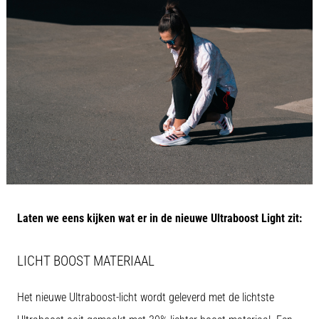
bent
of
een
pro.
Wat
zijn
de
meest…
5. 8. 2026
•
5 min. lezen
Plantar
Laten we eens kijken wat er in de nieuwe Ultraboost Light zit:
Fasciitis:
Symptomen,
Oorzaken
LICHT BOOST MATERIAAL
en
Behandeling
Het nieuwe Ultraboost-licht wordt geleverd met de lichtste
Ervaar