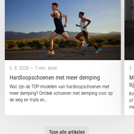
6. 8. 2026
•
7 min. lezen
5.
Hardloopschoenen met meer demping
M
t
Wat zijn de TOP-modellen van hardloopschoenen met
meer demping? Ontdek schoenen met demping voor op
Kn
de weg en trails en…
of
me
Toon alle artikelen