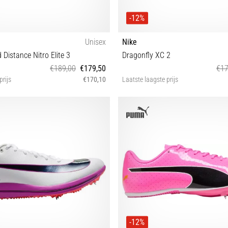
-12%
Unisex
Nike
Distance Nitro Elite 3
Dragonfly XC 2
€189,00
€179,50
€17
prijs
€170,10
Laatste laagste prijs
8 40½ 42½ 43 44 44½ 47
38½ 39 40 40½ 41 42 42½ 43 44 44
-12%