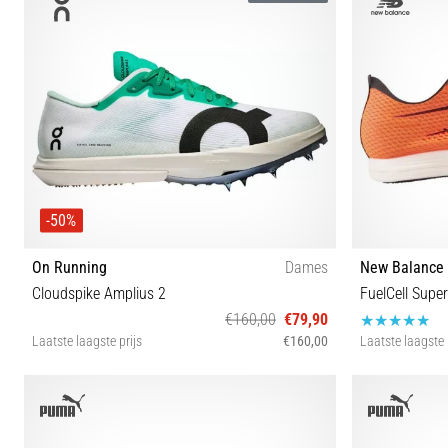
-50%
On Running
Dames
New Balance
Cloudspike Amplius 2
FuelCell Sup
€160,00
€79,90
Laatste laagste prijs
€160,00
Laatste laagste 
37½