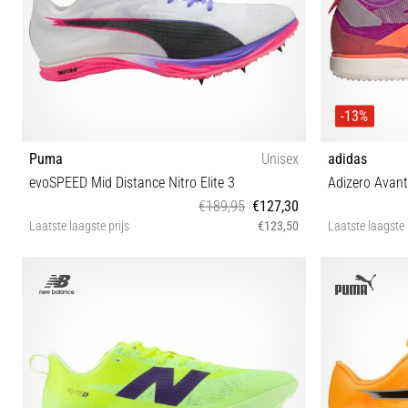
-13%
Puma
Unisex
adidas
evoSPEED Mid Distance Nitro Elite 3
Adizero Avant
€189,95
€127,30
Laatste laagste prijs
€123,50
Laatste laagste 
44½ 46½
40 40