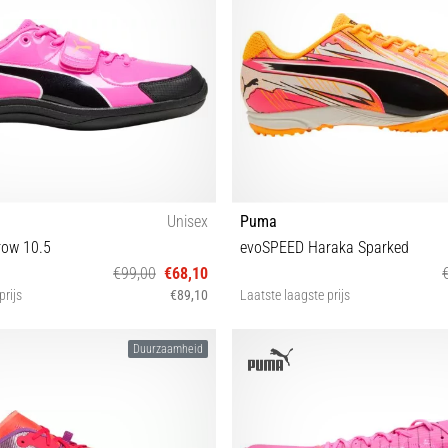
Unisex
Puma
ow 10.5
evoSPEED Haraka Sparked
€99,00
€68,10
prijs
€89,10
Laatste laagste prijs
44 44½
38½ 40 40½ 41 42 42½ 
Duurzaamheid