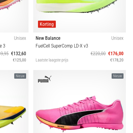
Korting
Unisex
New Balance
Unisex
e 3
FuelCell SuperComp LD-X v3
9,95
€132,60
€220,00
€176,00
€125,00
Laatste laagste prijs
€178,20
38 38½ 39½ 40 40½ 41½ 42½ 44½ 45½ 46½
Nieuw
Nieuw