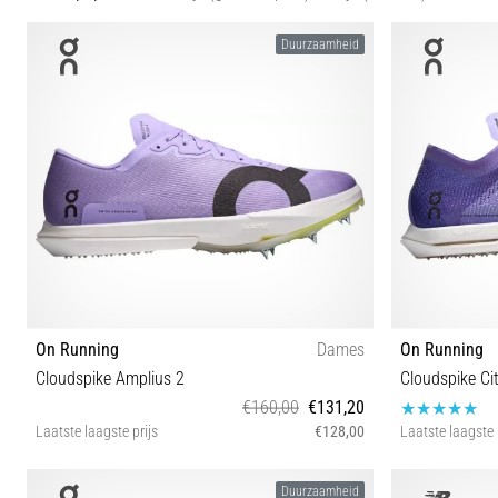
Duurzaamheid
On Running
Dames
On Running
Cloudspike Amplius 2
Cloudspike Cit
€160,00
€131,20
Laatste laagste prijs
€128,00
Laatste laagste 
36½ 37 37½ 38½ 39 40 40½ 41
3
Duurzaamheid