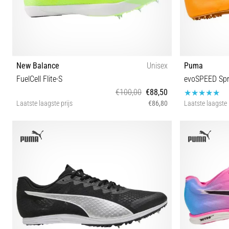
New Balance
Unisex
Puma
FuelCell Flite-S
evoSPEED Sprin
€100,00
€88,50
Laatste laagste prijs
€86,80
Laatste laagste 
39½ 40 40½ 41½ 42 42½ 44½ 45 46½