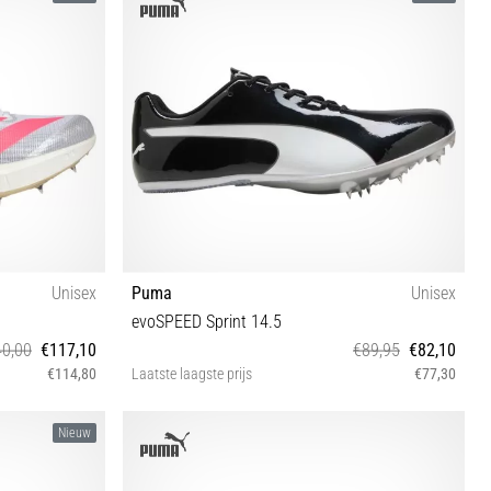
Unisex
Puma
Unisex
evoSPEED Sprint 14.5
0,00
€117,10
€89,95
€82,10
€114,80
Laatste laagste prijs
€77,30
⅓ 42 42⅔ 43⅓
37½ 38 38½ 39 40 40½ 41 42 42½ 43 44 44½ 45 46
Nieuw
47