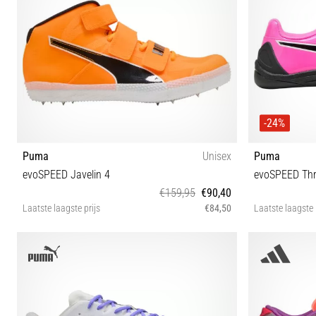
-24%
Puma
Unisex
Puma
evoSPEED Javelin 4
evoSPEED Thr
€159,95
€90,40
Laatste laagste prijs
€84,50
Laatste laagste 
40 40½ 41 42½ 43