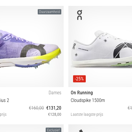
Duurzaamheid
-25%
Dames
On Running
ius 2
Cloudspike 1500m
€160,00
€131,20
€1
prijs
€128,00
Laatste laagste prijs
6½ 37 37½ 38½ 39 40½
37
Exclusief