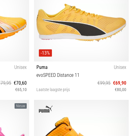
-13%
Unisex
Puma
Unisex
evoSPEED Distance 11
€79,95
€70,60
€99,95
€69,90
€65,10
Laatste laagste prijs
€80,00
44
37 38 38½ 40½ 42 42½ 44 44½ 46 46½ 37½
Nieuw