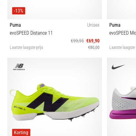
-13%
Puma
Unisex
Puma
evoSPEED Distance 11
evoSPEED Mid 
€99,95
€69,90
Laatste laagste prijs
€80,00
Laatste laagste 
36 37 37½ 38 38½ 39 40 40½ 42 42½ 43 44 44½ 45
3
46 46½
Korting