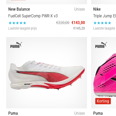
New Balance
Unisex
Nike
FuelCell SuperComp PWR-X v3
Triple Jump El
€220,00
€143,00
Laatste laagste prijs
€145,20
Laatste laagste 
41½ 47
Korting
Puma
Unisex
Puma