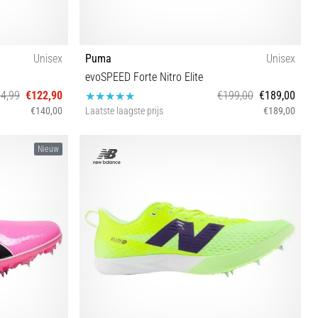
Unisex
Puma
Unisex
evoSPEED Forte Nitro Elite
4,99
€122,90
€199,00
€189,00
€140,00
Laatste laagste prijs
€189,00
½ 45 46 47 47½
43 46 47
Nieuw