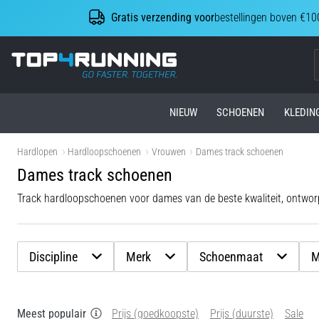
Gratis verzending voor
bestellingen boven €10
Top4Running.be
NIEUW
SCHOENEN
KLEDIN
Hardlopen
Hardloopschoenen
Vrouwen
Dames track schoenen
Dames track schoenen
Track hardloopschoenen voor dames van de beste kwaliteit, ontworp
Discipline
Merk
Schoenmaat
M
Meest populair
Prijs (goedkoopste)
Prijs (duurste)
Sale