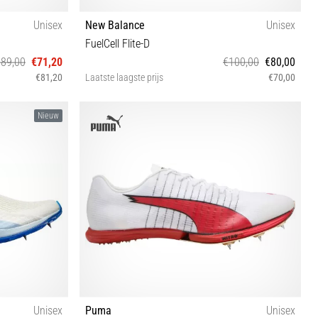
Unisex
New Balance
Unisex
FuelCell Flite-D
€89,00
€71,20
€100,00
€80,00
€81,20
Laatste laagste prijs
€70,00
 46 46½
41½ 42 45½
Nieuw
Unisex
Puma
Unisex