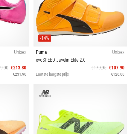
-14%
Unisex
Puma
Unisex
evoSPEED Javelin Elite 2.0
9,00
€213,80
€179,95
€107,90
€231,90
Laatste laagste prijs
€126,00
42 42½ 43 44 44½