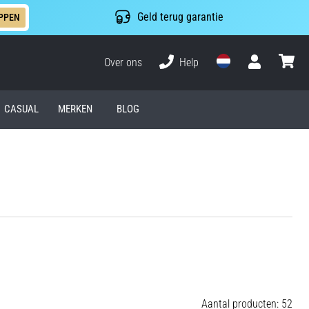
Geld terug garantie
PPEN
Over ons
Help
Gebruiker
winkel
CASUAL
MERKEN
BLOG
Aantal producten: 52