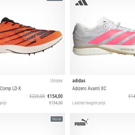
Unisex
adidas
erComp LD-X
Adizero Avanti XC
€220,00
€154,00
€14
prijs
€154,00
Laatste laagste prijs
46½
36⅔ 37⅓ 38 38⅔ 39⅓ 40 40⅔ 41
Nieuw
44 44⅔ 45⅓ 46 46⅔