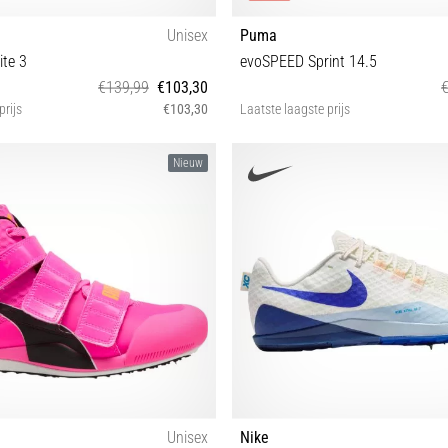
Unisex
Puma
ite 3
evoSPEED Sprint 14.5
€139,99
€103,30
prijs
€103,30
Laatste laagste prijs
36½ 42 42½
40 40½ 41 42 42½ 43 44 44½
Nieuw
Unisex
Nike