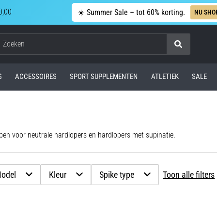
0,00
☀️ Summer Sale – tot 60% korting.
NU SHO
Zoeken
G
ACCESSOIRES
SPORT SUPPLEMENTEN
ATLETIEK
SALE
en voor neutrale hardlopers en hardlopers met supinatie.
odel
Kleur
Spike type
Toon alle filters