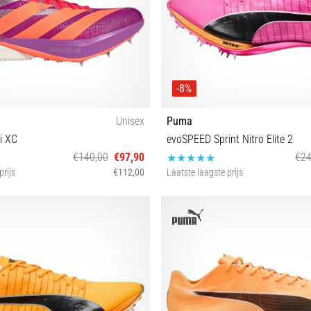
-8%
Unisex
Puma
i XC
evoSPEED Sprint Nitro Elite 2
€140,00
€97,90
€24
prijs
€112,00
Laatste laagste prijs
⅔ 41⅓ 43⅓ 44 45⅓ 46 46⅔
42 42½ 47