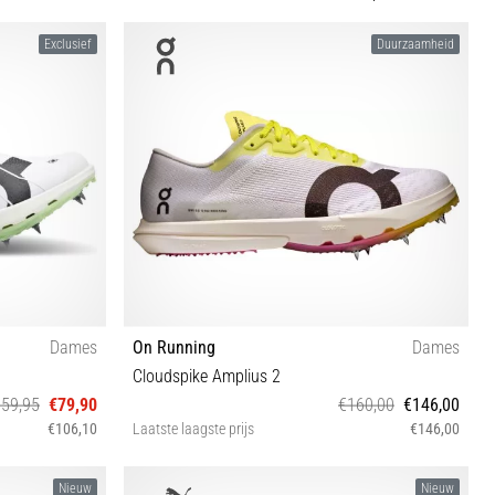
Exclusief
Duurzaamheid
Dames
On Running
Dames
Cloudspike Amplius 2
59,95
€79,90
€160,00
€146,00
€106,10
Laatste laagste prijs
€146,00
41 42
Nieuw
Nieuw