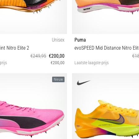
Unisex
Puma
t Nitro Elite 2
evoSPEED Mid Distance Nitro Elit
€249,95
€200,00
€18
prijs
€200,00
Laatste laagste prijs
37 47 36 40½ 44½ 48
46½
Nieuw