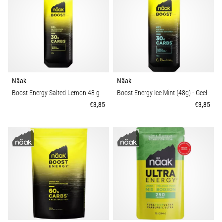
Hardlopersknie,
ook
wel
bekend
als
het
iliotibiale
Näak
Näak
bandsyndroom
Boost Energy Salted Lemon 48 g
Boost Energy Ice Mint (48g)
- Geel
(ITBS),
€3,85
€3,85
is
een
zeer
veelvoorkomend
gezondheidsprobleem…
Toon
alle
artikelen