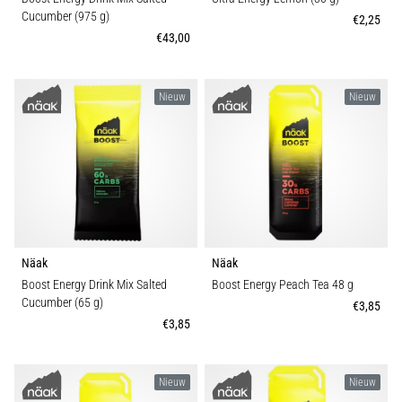
Cucumber (975 g)
wendbaarheid
€2,25
en
€43,00
richtingsveranderingen.
Hoe
voer
Nieuw
Nieuw
je
deze
correct
uit,
waar…
6. 8. 2026
Näak
Näak
•
Boost Energy Drink Mix Salted
Boost Energy Peach Tea 48 g
7 min. lezen
Cucumber (65 g)
€3,85
Hardlopersknie:
€3,85
Oorzaken,
Behandeling
en
Nieuw
Nieuw
Preventie