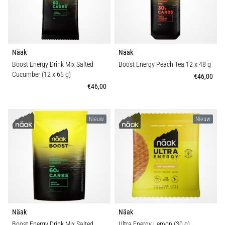
Sport
en
piepjestest:
Gebruik
Wat
zijn
Näak
Näak
ze
Gewicht (g)
Boost Energy Drink Mix Salted
Boost Energy Peach Tea 12 x 48 g
en
Cucumber (12 x 65 g)
€46,00
hoe
€46,00
voer
je
ze
Nieuw
Nieuw
uit?
In
de
praktijk
test
de
shuttle
Näak
Näak
run
snelheid,
Boost Energy Drink Mix Salted
Ultra Energy Lemon (30 g)