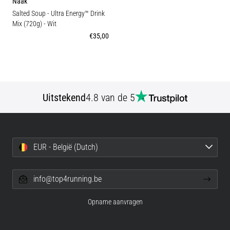
Näak
Salted Soup - Ultra Energy™ Drink
Mix (720g)
- Wit
€35,00
Uitstekend
4.8 van de 5
EUR - België (Dutch)
info@top4running.be
Opname aanvragen