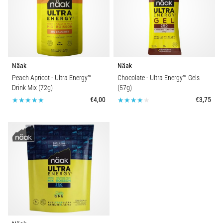
Näak
Näak
Peach Apricot - Ultra Energy™
Chocolate - Ultra Energy™ Gels
Drink Mix (72g)
(57g)
€4,00
€3,75