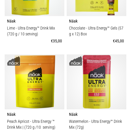
Näak
Näak
Lime - Ultra Energy™ Drink Mix
Chocolate - Ultra Energy™ Gels (57
(720 g / 10 serving)
g x 12) Box
€35,00
€45,00
Näak
Näak
Peach Apricot - Ultra Energy ™
Watermelon - Ultra Energy™ Drink
Drink Mix | (720 g /10 serving)
Mix (72g)