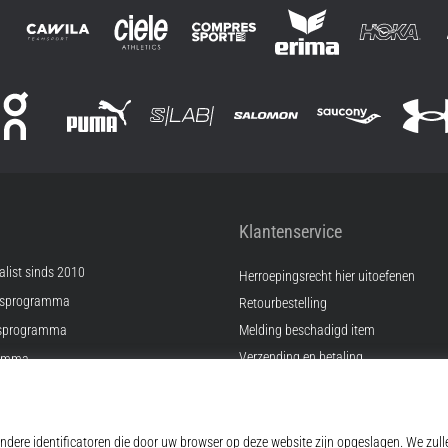
Klantenservice
list sinds 2010
Herroepingsrecht hier uitoefenen
psprogramma
Retourbestelling
sprogramma
Melding beschadigd item
Verzending en betaling
ramma
Vind de juiste maat
Kontakt
ingen
FAQ