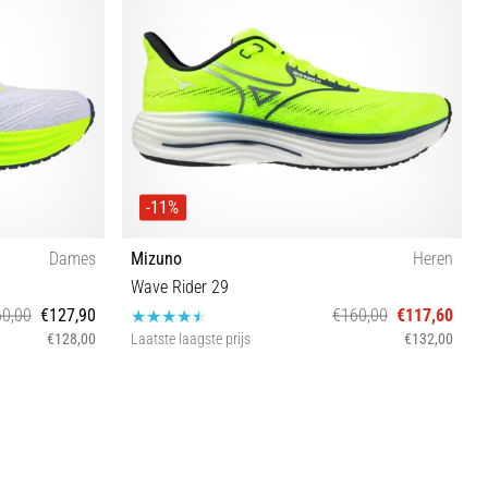
-11%
Dames
Mizuno
Heren
Wave Rider 29
0,00
€127,90
€160,00
€117,60
€128,00
Laatste laagste prijs
€132,00
42 46 46½