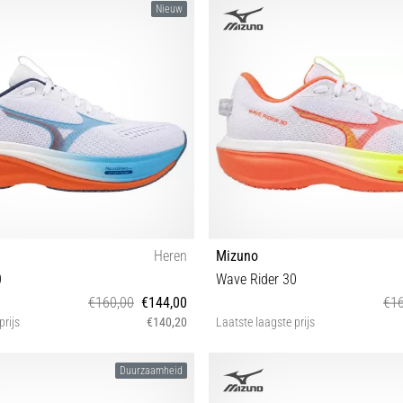
Nieuw
Heren
Mizuno
0
Wave Rider 30
€160,00
€144,00
€16
prijs
€140,20
Laatste laagste prijs
42½ 43 44 44½ 45 46 46½ 47 48½
36½ 37 38 38½ 39 40 40½ 41
Duurzaamheid