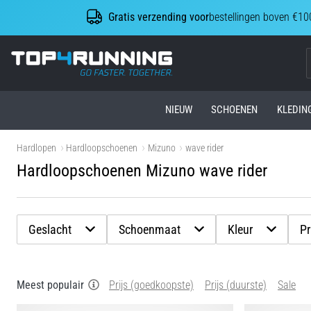
Gratis verzending voor
bestellingen boven €10
Top4Running.be
NIEUW
SCHOENEN
KLEDIN
Hardlopen
Hardloopschoenen
Mizuno
wave rider
Hardloopschoenen Mizuno wave rider
Geslacht
Schoenmaat
Kleur
Pr
Meest populair
Prijs (goedkoopste)
Prijs (duurste)
Sale