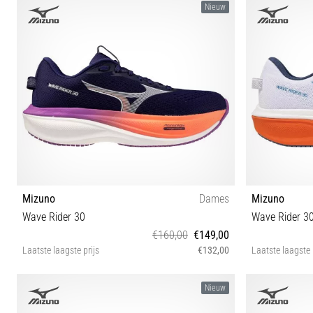
Nieuw
Mizuno
Dames
Mizuno
Wave Rider 30
Wave Rider 3
€160,00
€149,00
Laatste laagste prijs
€132,00
Laatste laagste 
37 38 38½ 39 40 40½ 42 42½
40½ 41 42 
Nieuw