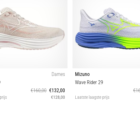
Dames
Mizuno
9
Wave Rider 29
€160,00
€132,00
€16
prijs
€128,00
Laatste laagste prijs
38½ 40 40½ 41
36½ 37 38 38½ 40