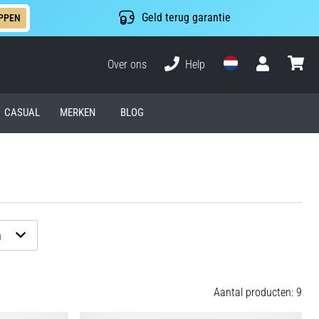
Geld terug garantie
PPEN
Over ons
Help
Gebruiker
winkel
CASUAL
MERKEN
BLOG
n
Aantal producten: 9