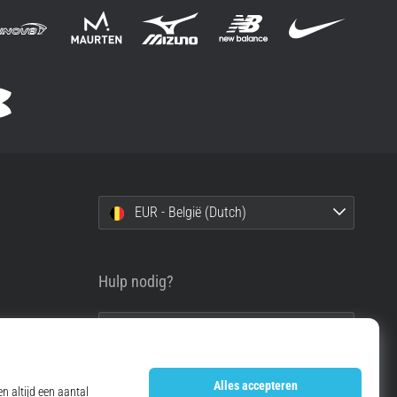
EUR - België (Dutch)
Hulp nodig?
info@top4running.be