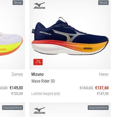
Nieuw
Nieuw
-7%
Dames
Mizuno
Heren
Wave Rider 30
0,00
€149,00
€160,00
€137,60
€132,00
Laatste laagste prijs
€147,50
 42 42½
40½ 41 42 42½ 43 44 45 46 46½ 48½
Duurzaamheid
Duurzaamheid