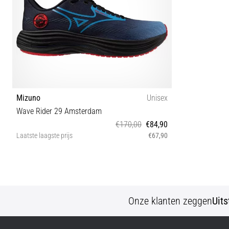
Mizuno
Unisex
Wave Rider 29 Amsterdam
€170,00
€84,90
Laatste laagste prijs
€67,90
37
Onze klanten zeggen
Uit