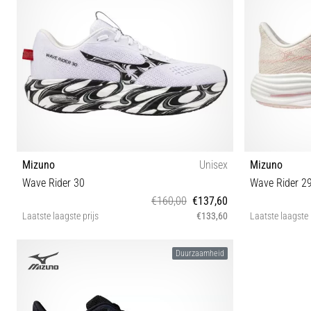
Mizuno
Unisex
Mizuno
Wave Rider 30
Wave Rider 2
€160,00
€137,60
Laatste laagste prijs
€133,60
Laatste laagste 
38 38½ 43 44
Duurzaamheid