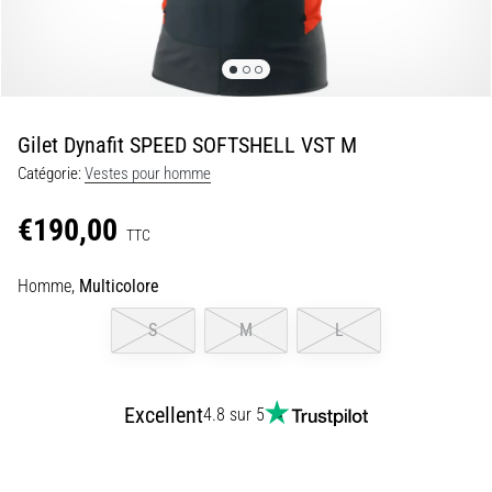
•
7 min. de lecture
Navette
et
Luc
Gilet Dynafit SPEED SOFTSHELL VST M
Léger
Catégorie:
Vestes pour homme
:
qu’est-
€190,00
ce
TTC
que
c’est
Homme,
Multicolore
et
S
M
L
comment
les
réaliser
Excellent
?
4.8 sur 5
En
pratique,