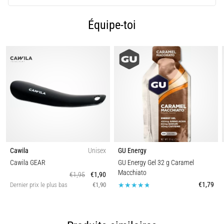
9 min. de lecture
Syndrome
Équipe-toi
de
l'essuie-
glace
:
causes,
traitement
et
prévention
Le
syndrome
Cawila
Unisex
GU Energy
de
Cawila GEAR
GU Energy Gel 32 g Caramel
l'essuie-
Macchiato
€1,95
€1,90
glace,
€1,79
Dernier prix le plus bas
€1,90
également
connu
sous
le