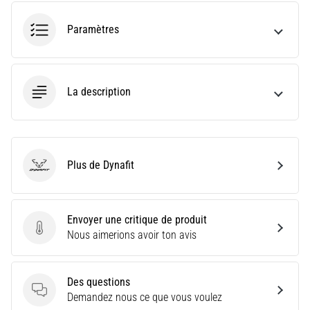
le
shuttle
Paramètres
run
(test
de
navette)
La description
évalue
la
vitesse,
l'agilité
et
Plus de Dynafit
les
Dynafit
changements
de
direction.
Envoyer une critique de produit
Comment
Envoyer une critique de produit
Nous aimerions avoir ton avis
le…
Des questions
6. 8. 2026
Des questions
Demandez nous ce que vous voulez
•