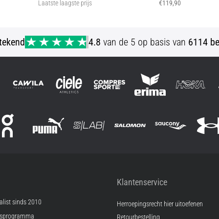
Laatste laagste prijs
€119,90
46
stekend
4.8
van de 5 op basis van
6114 be
Klantenservice
list sinds 2010
Herroepingsrecht hier uitoefenen
psprogramma
Retourbestelling