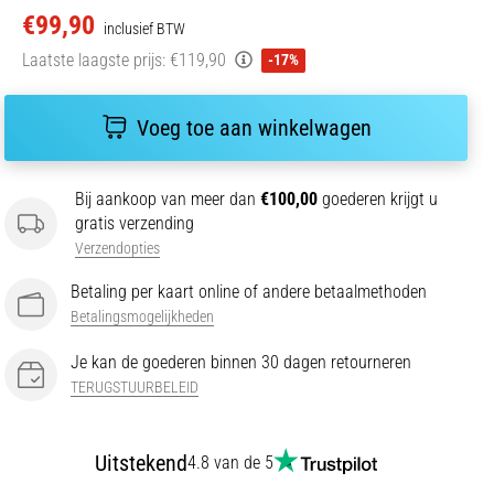
€99,90
inclusief BTW
Laatste laagste prijs:
€119,90
-17%
Voeg toe aan winkelwagen
Bij aankoop van meer dan
€100,00
goederen krijgt u
gratis verzending
Verzendopties
Betaling per kaart online of andere betaalmethoden
Betalingsmogelijkheden
Je kan de goederen binnen 30 dagen retourneren
TERUGSTUURBELEID
Uitstekend
4.8 van de 5