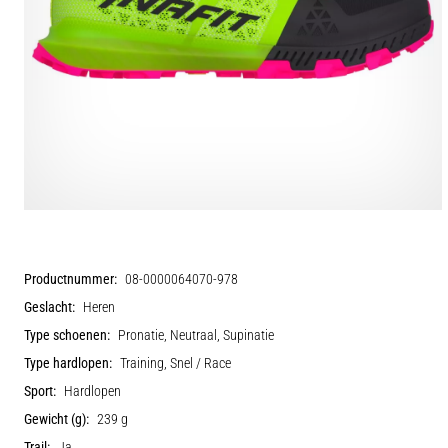
Productnummer:
08-0000064070-978
Geslacht:
Heren
Type schoenen:
Pronatie, Neutraal, Supinatie
Type hardlopen:
Training, Snel / Race
Sport:
Hardlopen
Gewicht (g):
239 g
Trail:
Ja