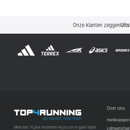
Onze klanten zeggen
Uit
Over ons
Hardloopspecia
Top4Running.be
Meer dan 16 jaar motiveren wij jou om te gaan lopen.
Lidmaatscha