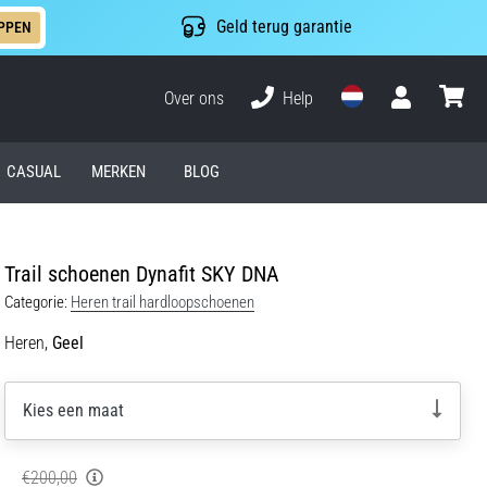
Geld terug garantie
PPEN
Over ons
Help
Gebruiker
winkel
CASUAL
MERKEN
BLOG
Trail schoenen Dynafit SKY DNA
Categorie:
Heren trail hardloopschoenen
Heren,
Geel
Kies een maat
€200,00