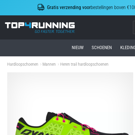
Gratis verzending voor
bestellingen boven €10
Top4Running.be
NIEUW
SCHOENEN
KLEDIN
Hardloopschoenen
Mannen
Heren trail hardloopschoenen