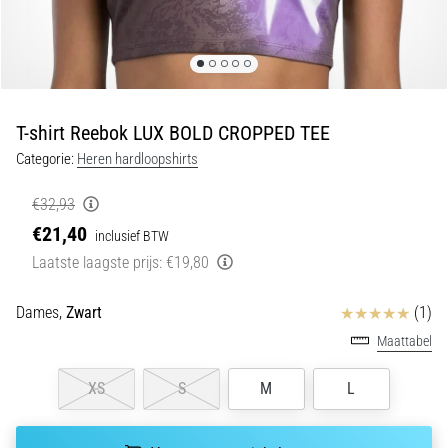
•
5 min. lezen
Plantar
Fasciitis:
Symptomen,
T-shirt Reebok LUX BOLD CROPPED TEE
Oorzaken
en
Categorie:
Heren hardloopshirts
Behandeling
€32,93
Ervaar
€21,40
inclusief BTW
je
een
Laatste laagste prijs:
€19,80
scherpe
hielpijn
Beoordelingen
Dames,
Zwart
(1)
tijdens
Maattabel
of
na
XS
S
M
L
het
hardlopen?
Een