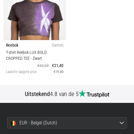
Reebok
Dames
T-shirt Reebok LUX BOLD
CROPPED TEE
- Zwart
€32,93
€21,40
Laatste laagste prijs
€19,80
Uitstekend
4.8 van de 5
EUR - België (Dutch)