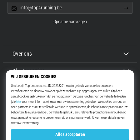
info@top4running.be
Opname aanvragen
Over ons
Klantenservice
Top4Running.be
Meer dan 16 jaar motiveren wij jou om te gaan lopen. Sneller. Met ons.
Elke dag.
Instagram
YouTube