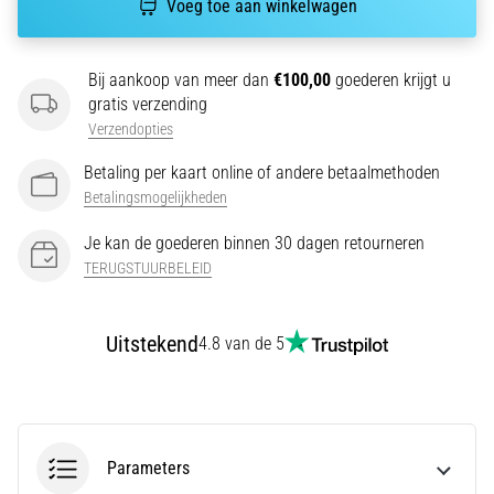
Voeg toe aan winkelwagen
van
de
meest
Bij aankoop van meer dan
€100,00
goederen krijgt u
voorkomende
gratis verzending
oorzaken
Verzendopties
is
fasciitis…
Betaling per kaart online of andere betaalmethoden
Betalingsmogelijkheden
5. 8. 2026
Je kan de goederen binnen 30 dagen retourneren
•
TERUGSTUURBELEID
7 min. lezen
Koolhydraatsupercompensatie:
Hoe
Uitstekend
4.8 van de 5
Beïnvloedt
Het
Je
Hardloopprestaties?
Parameters
Men