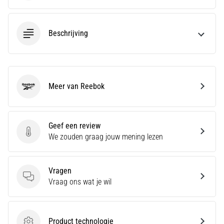
zegt
dat
koolhydraatsupercompensatie
Beschrijving
de
uithoudingsprestaties
verbetert.
Is
dat
Meer van Reebok
echt
Reebok
zo?
Ontdek
wat…
Geef een review
Geef een review
We zouden graag jouw mening lezen
Toon
alle
Vragen
artikelen
Vragen
Vraag ons wat je wil
Product technologie