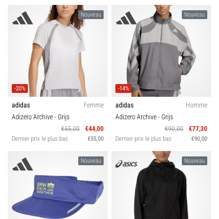
Nouveau
Nouveau
-20%
-14%
adidas
Femme
adidas
Homme
Adizero Archive
- Grijs
Adizero Archive
- Grijs
€55,00
€44,00
€90,00
€77,30
Dernier prix le plus bas
€55,00
Dernier prix le plus bas
€90,00
Nouveau
Nouveau