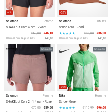
-4%
-20%
Salomon
Femme
Salomon
Unisex
SHAKEout Core 4inch
- Zwart
Sense Aero
- Rood
€60,00
€46,10
€45,00
€36,00
Dernier prix le plus bas
€48,00
Dernier prix le plus bas
€45,00
Nouveau
Nouveau
-20%
Salomon
Femme
Nike
Homme
SHAKEout Core 2in1 4inch
- Roze
Stride
- Groen
€70,00
€59,50
€119,99
€96,00