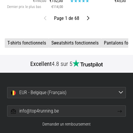
€190,00
€152,00
€45,00
Dernier prix le plus bas
€114,00
précédent
Suivant
Page 1 de 68
T-shirts fonctionnels
Sweatshirts fonctionnels
Pantalons fonc
Excellent
4.8 sur 5
EUR - Belgique (Français)
info@top4running.be
Demander un remboursement