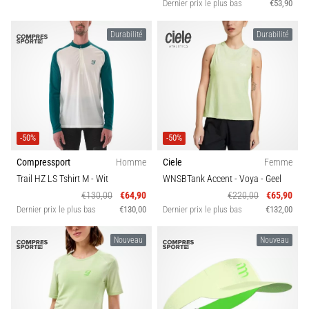
Dernier prix le plus bas
€53,90
Durabilité
Durabilité
-50%
-50%
Compressport
Homme
Ciele
Femme
Trail HZ LS Tshirt M
- Wit
WNSBTank Accent - Voya
- Geel
€130,00
€64,90
€220,00
€65,90
Dernier prix le plus bas
€130,00
Dernier prix le plus bas
€132,00
Nouveau
Nouveau