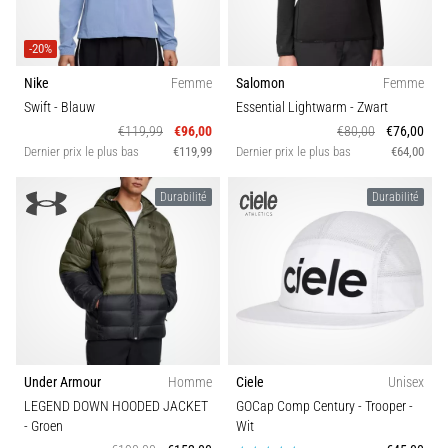
-20%
Nike
Femme
Salomon
Femme
Swift
- Blauw
Essential Lightwarm
- Zwart
€119,99
€96,00
€80,00
€76,00
Dernier prix le plus bas
€119,99
Dernier prix le plus bas
€64,00
Durabilité
Durabilité
Under Armour
Homme
Ciele
Unisex
LEGEND DOWN HOODED JACKET
GOCap Comp Century - Trooper
-
- Groen
Wit