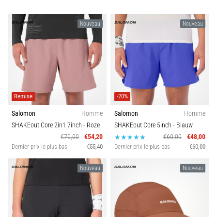
Nouveau
Nouveau
Remise
-20%
Salomon
Homme
Salomon
Homme
SHAKEout Core 2in1 7inch
- Roze
SHAKEout Core 5inch
- Blauw
€70,00
€54,20
€60,00
€48,00
Dernier prix le plus bas
€55,40
Dernier prix le plus bas
€60,00
Nouveau
Nouveau