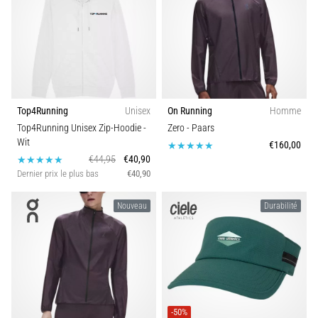
course
avec
plus
d'amorti
Quels
sont
Top4Running
Unisex
On Running
Homme
les
Top4Running Unisex Zip-Hoodie
-
Zero
- Paars
meilleurs
Wit
€160,00
modèles
€44,95
€40,90
de
Dernier prix le plus bas
€40,90
chaussures
de
Nouveau
Durabilité
running
avec
le
meilleur
amorti
?
Découvrez
-50%