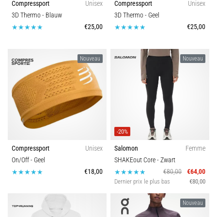
Compressport
Unisex
Compressport
Unisex
le
3D Thermo
- Blauw
3D Thermo
- Geel
nom
€25,00
€25,00
de
syndrome
de
Nouveau
Nouveau
la
bandelette
ilio-
tibiale
(SBIT),
est
un…
-20%
Compressport
Unisex
Salomon
Femme
6. 8. 2026
On/Off
- Geel
SHAKEout Core
- Zwart
•
€18,00
€80,00
€64,00
10 min. de lecture
Dernier prix le plus bas
€80,00
Des
chaussures
Nouveau
de