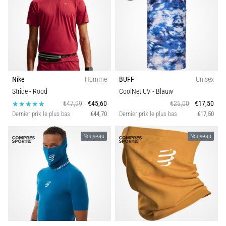
Coupe
•
9 min. de lecture
Fonction
Syndrome
de
l'essuie-
Collection
glace
Nike
Homme
BUFF
Unisex
:
Durabilité
Stride
- Rood
CoolNet UV
- Blauw
causes,
€47,99
€45,60
€25,00
€17,50
traitement
Dernier prix le plus bas
€44,70
Dernier prix le plus bas
€17,50
et
Saison
prévention
Nouveau
Nouveau
Le
Profil de Brassière
syndrome
de
l'essuie-
glace,
également
connu
sous