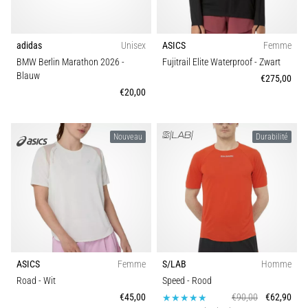
adidas
Unisex
ASICS
Femme
BMW Berlin Marathon 2026
-
Fujitrail Elite Waterproof
- Zwart
Blauw
€275,00
€20,00
Nouveau
Durabilité
ASICS
Femme
S/LAB
Homme
Road
- Wit
Speed
- Rood
€45,00
€90,00
€62,90