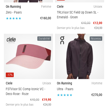
des
chaussures
On Running
Femme
Ciele
Unisex
offrant
Zero
- Paars
TRLVisor SC Field Up Down SL -
un…
Emerald
- Groen
€160,00
€40,00
€12,00
Dernier prix le plus bas
€24,00
Afficher
tous
Durabilité
Nouveau
les
articles
-17%
Ciele
Unisex
On Running
Homme
FSTVisor SC Comp Iconic VC -
Ultra
- Paars
Deco Rose
- Roze
€270,00
€40,00
€19,90
Dernier prix le plus bas
€24,00