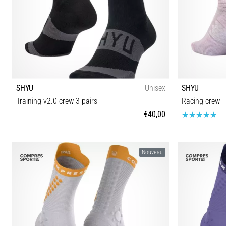
SHYU
Unisex
SHYU
Training v2.0 crew 3 pairs
Racing crew
€40,00
S-M M-L
Nouveau