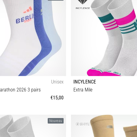
Unisex
INCYLENCE
arathon 2026 3 pairs
Extra Mile
€15,00
S M L XL
35-38 39-42 43-46
Nouveau