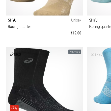
SHYU
Unisex
SHYU
Racing quarter
Racing quarte
€19,00
S-M M-L
Nouveau
-7%