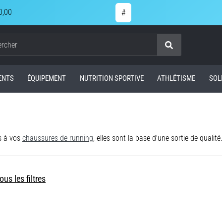
0,00
#
Chercher
ENTS
ÉQUIPEMENT
NUTRITION SPORTIVE
ATHLÉTISME
SOL
s à vos
chaussures de running
, elles sont la base d'une sortie de qualité. Jetez un coup d'œil à l'offr
ous les filtres