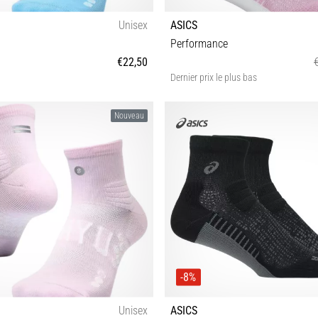
Unisex
ASICS
Performance
€22,50
Dernier prix le plus bas
S-M M-L
S M L XL
Nouveau
-8%
Unisex
ASICS