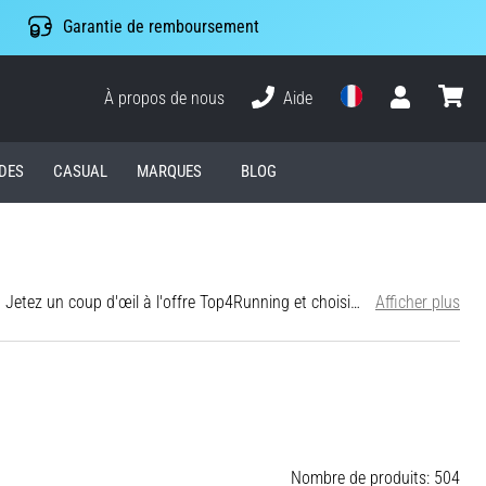
Garantie de remboursement
À propos de nous
Aide
Utilisateur
Panier
DES
CASUAL
MARQUES
BLOG
e Top4Running et choisissez parmi plusieurs dizaines de chaussettes des plus grandes marques.
Afficher plus
Nombre de produits: 504