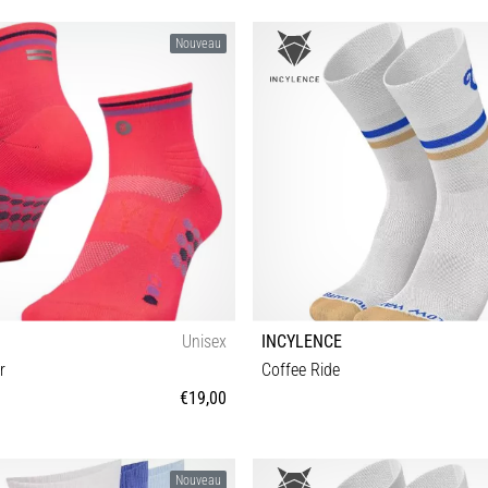
Nouveau
Unisex
INCYLENCE
r
Coffee Ride
€19,00
M-L
35-38 39-42 43-46
Nouveau