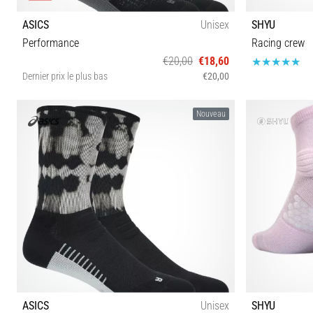
ASICS
Unisex
SHYU
Performance
Racing crew
€20,00
€18,60
Dernier prix le plus bas
€20,00
S M L
Nouveau
ASICS
Unisex
SHYU