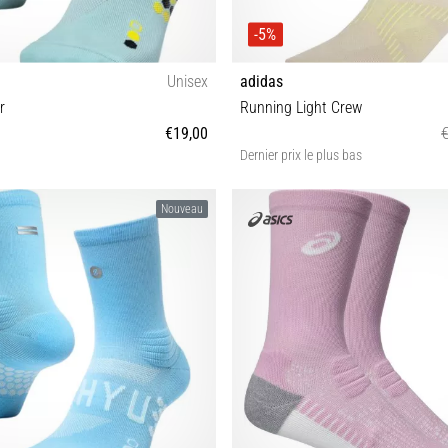
-5%
Unisex
adidas
r
Running Light Crew
€19,00
Dernier prix le plus bas
M-L
S M L
Nouveau