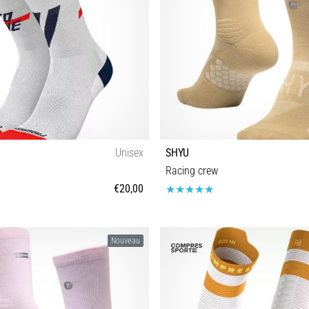
Unisex
SHYU
Racing crew
€20,00
35-38 39-42 43-46
S-M M-L
Nouveau