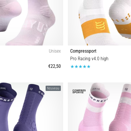
Unisex
Compressport
Pro Racing v4.0 high
€22,50
S-M M-L
T1 T2 T3 T4
Nouveau