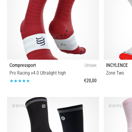
Compressport
Unisex
INCYLENCE
Pro Racing v4.0 Ultralight high
Zone Two
€20,00
T1 T2 T3 T4