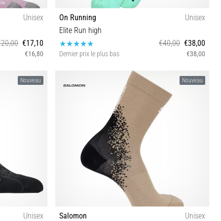
Unisex
On Running
Unisex
Elite Run high
€20,00
€17,10
€40,00
€38,00
€16,80
Dernier prix le plus bas
€38,00
35-37½ 38-40 41-43 47-49
Nouveau
Nouveau
Unisex
Salomon
Unisex