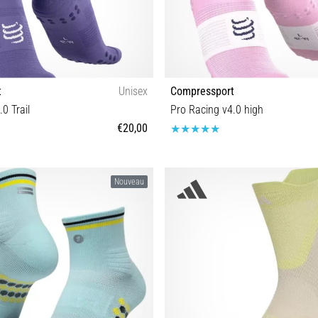
t
Unisex
Compressport
0 Trail
Pro Racing v4.0 high
€20,00
T1 T2 T3 T4
T1 T2 T3 T4
Nouveau