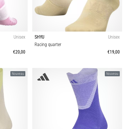
Unisex
SHYU
Unisex
Racing quarter
€20,00
€19,00
S-M M-L
Nouveau
Nouveau