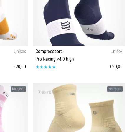
Unisex
Compressport
Unisex
Pro Racing v4.0 high
€20,00
€20,00
T1 T2 T3 T4
Nouveau
Nouveau