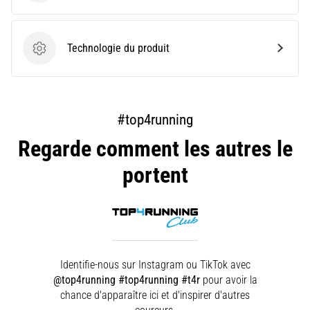
nom
de
syndrome
Technologie du produit
Technologie du produit
de
la
bandelette
ilio-
#top4running
tibiale
(SBIT),
Regarde comment les autres le
est
un…
portent
Afficher
tous
les
articles
Identifie-nous sur Instagram ou TikTok avec
@top4running #top4running #t4r
pour avoir la
chance d'apparaître ici et d'inspirer d'autres