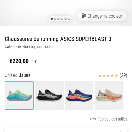
•
7 min. de lecture
Changer la couleur
Navette
et
Luc
Chaussures de running ASICS SUPERBLAST 3
Léger
Catégorie:
Running sur route
:
qu’est-
€220,00
ce
TTC
que
Avis
Unisex,
Jaune
(29)
c’est
et
comment
les
réaliser
?
Tableau des tailles
En
pratique,