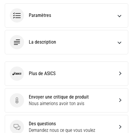
9 min. de lecture
Syndrome
Paramètres
de
l'essuie-
glace
:
La description
causes,
traitement
et
prévention
Plus de ASICS
ASICS
Le
syndrome
de
Envoyer une critique de produit
l'essuie-
Envoyer une critique de produit
Nous aimerions avoir ton avis
glace,
également
connu
Des questions
sous
Des questions
Demandez nous ce que vous voulez
le