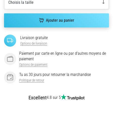
le
Choisis la taille
shuttle
run
(test
Ajouter au panier
de
navette)
évalue
Livraison gratuite
la
Options de livraison
vitesse,
l'agilité
Paiement par carte en ligne ou par d'autres moyens de
et
paiement
les
Options de paiement
changements
de
Tu as 30 jours pour retourner la marchandise
direction.
Politique de retour
Comment
le…
Excellent
4.8 sur 5
6. 8. 2026
•